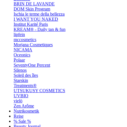
BRIN DE LAVANDE
DOM Skin Program
Ischia le terme della bellezza
I WANT YOU NAKED
Institut Karité Paris
KREAM® - Daily tan & fun
lipfein
mccosmetics
Morjana Cosmetiques
NICAMA
Oceonics
Polaar
SeventyOne Percent
Silenos
Soleil des îles
Starskin
Treatments®
UTSUKUSY COSMETICS
UVBIO
vielö
Zen Arôme
Nutrikosmetik
Reise
% Sale %
Beauty Journal