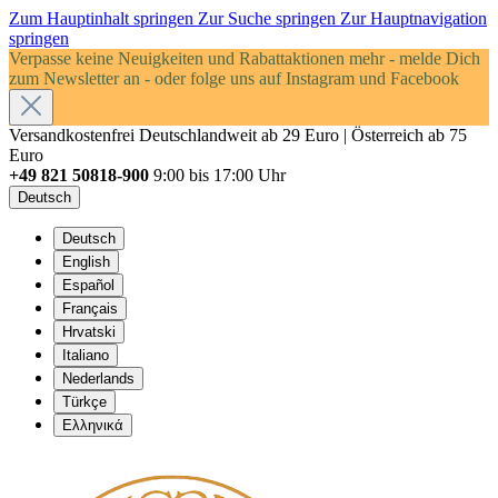
Zum Hauptinhalt springen
Zur Suche springen
Zur Hauptnavigation
springen
Verpasse keine Neuigkeiten und Rabattaktionen mehr - melde Dich
zum Newsletter an - oder folge uns auf Instagram und Facebook
Versandkostenfrei Deutschlandweit ab 29 Euro | Österreich ab 75
Euro
+49 821 50818-900
9:00 bis 17:00 Uhr
Deutsch
Deutsch
English
Español
Français
Hrvatski
Italiano
Nederlands
Türkçe
Ελληνικά