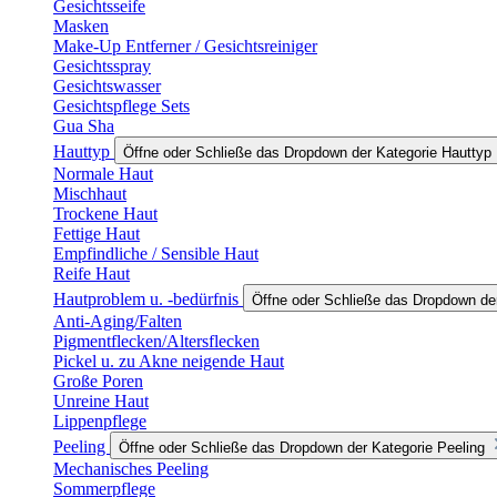
Gesichtsseife
Masken
Make-Up Entferner / Gesichtsreiniger
Gesichtsspray
Gesichtswasser
Gesichtspflege Sets
Gua Sha
Hauttyp
Öffne oder Schließe das Dropdown der Kategorie Hauttyp
Normale Haut
Mischhaut
Trockene Haut
Fettige Haut
Empfindliche / Sensible Haut
Reife Haut
Hautproblem u. -bedürfnis
Öffne oder Schließe das Dropdown der
Anti-Aging/Falten
Pigmentflecken/Altersflecken
Pickel u. zu Akne neigende Haut
Große Poren
Unreine Haut
Lippenpflege
Peeling
Öffne oder Schließe das Dropdown der Kategorie Peeling
Mechanisches Peeling
Sommerpflege