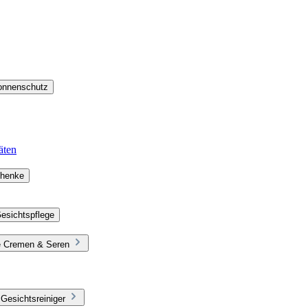
Sonnenschutz
äten
chenke
esichtspflege
ie Cremen & Seren
Gesichtsreiniger