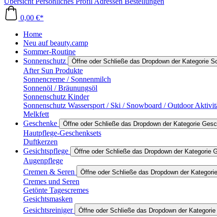
Übersicht
Persönliches Profil
Adressen
Bestellungen
0,00 €*
Home
Neu auf beauty.camp
Sommer-Routine
Sonnenschutz
Öffne oder Schließe das Dropdown der Kategorie 
After Sun Produkte
Sonnencreme / Sonnenmilch
Sonnenöl / Bräunungsöl
Sonnenschutz Kinder
Sonnenschutz Wassersport / Ski / Snowboard / Outdoor Aktivit
Melkfett
Geschenke
Öffne oder Schließe das Dropdown der Kategorie Ges
Hautpflege-Geschenksets
Duftkerzen
Gesichtspflege
Öffne oder Schließe das Dropdown der Kategorie G
Augenpflege
Cremen & Seren
Öffne oder Schließe das Dropdown der Kategor
Cremes und Seren
Getönte Tagescremes
Gesichtsmasken
Gesichtsreiniger
Öffne oder Schließe das Dropdown der Kategorie 