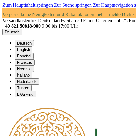
Zum Hauptinhalt springen
Zur Suche springen
Zur Hauptnavigation 
Verpasse keine Neuigkeiten und Rabattaktionen mehr - melde Dich z
Versandkostenfrei Deutschlandweit ab 29 Euro | Österreich ab 75 Eu
+49 821 50818-900
9:00 bis 17:00 Uhr
Deutsch
Deutsch
English
Español
Français
Hrvatski
Italiano
Nederlands
Türkçe
Ελληνικά