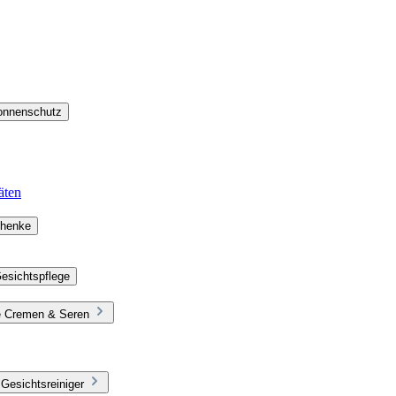
Sonnenschutz
äten
chenke
esichtspflege
ie Cremen & Seren
Gesichtsreiniger