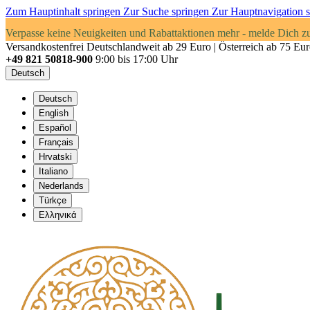
Zum Hauptinhalt springen
Zur Suche springen
Zur Hauptnavigation 
Verpasse keine Neuigkeiten und Rabattaktionen mehr - melde Dich z
Versandkostenfrei Deutschlandweit ab 29 Euro | Österreich ab 75 Eu
+49 821 50818-900
9:00 bis 17:00 Uhr
Deutsch
Deutsch
English
Español
Français
Hrvatski
Italiano
Nederlands
Türkçe
Ελληνικά