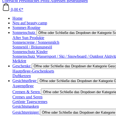
Übersicht
Persönliches Profil
Adressen
Bestellungen
0,00 €*
Home
Neu auf beauty.camp
Sommer-Routine
Sonnenschutz
Öffne oder Schließe das Dropdown der Kategorie 
After Sun Produkte
Sonnencreme / Sonnenmilch
Sonnenöl / Bräunungsöl
Sonnenschutz Kinder
Sonnenschutz Wassersport / Ski / Snowboard / Outdoor Aktivit
Melkfett
Geschenke
Öffne oder Schließe das Dropdown der Kategorie Ges
Hautpflege-Geschenksets
Duftkerzen
Gesichtspflege
Öffne oder Schließe das Dropdown der Kategorie G
Augenpflege
Cremen & Seren
Öffne oder Schließe das Dropdown der Kategor
Cremes und Seren
Getönte Tagescremes
Gesichtsmasken
Gesichtsreiniger
Öffne oder Schließe das Dropdown der Kategorie 