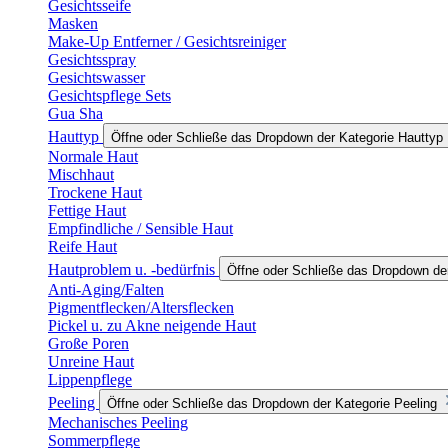
Gesichtsseife
Masken
Make-Up Entferner / Gesichtsreiniger
Gesichtsspray
Gesichtswasser
Gesichtspflege Sets
Gua Sha
Hauttyp
Öffne oder Schließe das Dropdown der Kategorie Hauttyp
Normale Haut
Mischhaut
Trockene Haut
Fettige Haut
Empfindliche / Sensible Haut
Reife Haut
Hautproblem u. -bedürfnis
Öffne oder Schließe das Dropdown der
Anti-Aging/Falten
Pigmentflecken/Altersflecken
Pickel u. zu Akne neigende Haut
Große Poren
Unreine Haut
Lippenpflege
Peeling
Öffne oder Schließe das Dropdown der Kategorie Peeling
Mechanisches Peeling
Sommerpflege