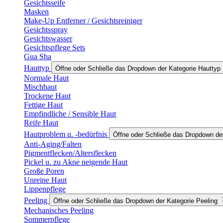
Gesichtsseife
Masken
Make-Up Entferner / Gesichtsreiniger
Gesichtsspray
Gesichtswasser
Gesichtspflege Sets
Gua Sha
Hauttyp
Öffne oder Schließe das Dropdown der Kategorie Hauttyp
Normale Haut
Mischhaut
Trockene Haut
Fettige Haut
Empfindliche / Sensible Haut
Reife Haut
Hautproblem u. -bedürfnis
Öffne oder Schließe das Dropdown der
Anti-Aging/Falten
Pigmentflecken/Altersflecken
Pickel u. zu Akne neigende Haut
Große Poren
Unreine Haut
Lippenpflege
Peeling
Öffne oder Schließe das Dropdown der Kategorie Peeling
Mechanisches Peeling
Sommerpflege