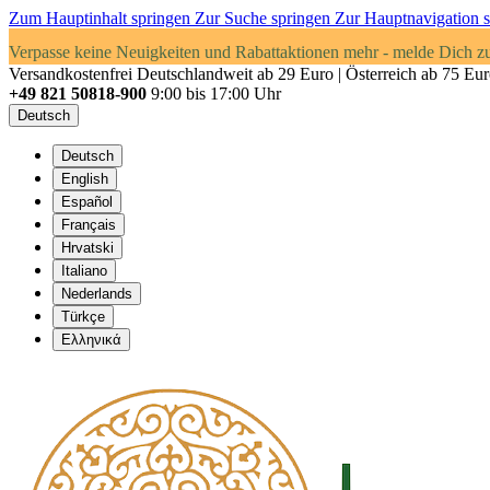
Zum Hauptinhalt springen
Zur Suche springen
Zur Hauptnavigation 
Verpasse keine Neuigkeiten und Rabattaktionen mehr - melde Dich z
Versandkostenfrei Deutschlandweit ab 29 Euro | Österreich ab 75 Eu
+49 821 50818-900
9:00 bis 17:00 Uhr
Deutsch
Deutsch
English
Español
Français
Hrvatski
Italiano
Nederlands
Türkçe
Ελληνικά