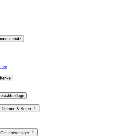
Sonnenschutz
äten
chenke
esichtspflege
ie Cremen & Seren
Gesichtsreiniger