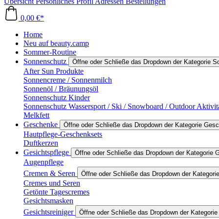
Übersicht
Persönliches Profil
Adressen
Bestellungen
0,00 €*
Home
Neu auf beauty.camp
Sommer-Routine
Sonnenschutz
Öffne oder Schließe das Dropdown der Kategorie 
After Sun Produkte
Sonnencreme / Sonnenmilch
Sonnenöl / Bräunungsöl
Sonnenschutz Kinder
Sonnenschutz Wassersport / Ski / Snowboard / Outdoor Aktivit
Melkfett
Geschenke
Öffne oder Schließe das Dropdown der Kategorie Ges
Hautpflege-Geschenksets
Duftkerzen
Gesichtspflege
Öffne oder Schließe das Dropdown der Kategorie G
Augenpflege
Cremen & Seren
Öffne oder Schließe das Dropdown der Kategor
Cremes und Seren
Getönte Tagescremes
Gesichtsmasken
Gesichtsreiniger
Öffne oder Schließe das Dropdown der Kategorie 