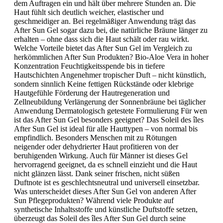
dem Auftragen ein und hält über mehrere Stunden an. Die
Haut fühlt sich deutlich weicher, elastischer und
geschmeidiger an. Bei regelmäßiger Anwendung trägt das
After Sun Gel sogar dazu bei, die natürliche Bräune länger zu
erhalten – ohne dass sich die Haut schält oder rau wirkt.
Welche Vorteile bietet das After Sun Gel im Vergleich zu
herkömmlichen After Sun Produkten? Bio-Aloe Vera in hoher
Konzentration Feuchtigkeitsspende bis in tiefere
Hautschichten Angenehmer tropischer Duft – nicht künstlich,
sondern sinnlich Keine fettigen Rückstände oder klebrige
Hautgefühle Förderung der Hautregeneration und
Zellneubildung Verlängerung der Sonnenbräune bei täglicher
Anwendung Dermatologisch getestete Formulierung Für wen
ist das After Sun Gel besonders geeignet? Das Soleil des îles
After Sun Gel ist ideal für alle Hauttypen – von normal bis
empfindlich. Besonders Menschen mit zu Rötungen
neigender oder dehydrierter Haut profitieren von der
beruhigenden Wirkung. Auch für Männer ist dieses Gel
hervorragend geeignet, da es schnell einzieht und die Haut
nicht glänzen lässt. Dank seiner frischen, nicht süßen
Duftnote ist es geschlechtsneutral und universell einsetzbar.
Was unterscheidet dieses After Sun Gel von anderen After
Sun Pflegeprodukten? Während viele Produkte auf
synthetische Inhaltsstoffe und künstliche Duftstoffe setzen,
überzeugt das Soleil des îles After Sun Gel durch seine