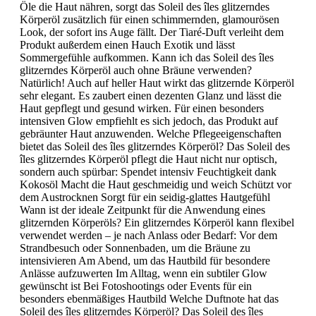
Öle die Haut nähren, sorgt das Soleil des îles glitzerndes
Körperöl zusätzlich für einen schimmernden, glamourösen
Look, der sofort ins Auge fällt. Der Tiaré-Duft verleiht dem
Produkt außerdem einen Hauch Exotik und lässt
Sommergefühle aufkommen. Kann ich das Soleil des îles
glitzerndes Körperöl auch ohne Bräune verwenden?
Natürlich! Auch auf heller Haut wirkt das glitzernde Körperöl
sehr elegant. Es zaubert einen dezenten Glanz und lässt die
Haut gepflegt und gesund wirken. Für einen besonders
intensiven Glow empfiehlt es sich jedoch, das Produkt auf
gebräunter Haut anzuwenden. Welche Pflegeeigenschaften
bietet das Soleil des îles glitzerndes Körperöl? Das Soleil des
îles glitzerndes Körperöl pflegt die Haut nicht nur optisch,
sondern auch spürbar: Spendet intensiv Feuchtigkeit dank
Kokosöl Macht die Haut geschmeidig und weich Schützt vor
dem Austrocknen Sorgt für ein seidig-glattes Hautgefühl
Wann ist der ideale Zeitpunkt für die Anwendung eines
glitzernden Körperöls? Ein glitzerndes Körperöl kann flexibel
verwendet werden – je nach Anlass oder Bedarf: Vor dem
Strandbesuch oder Sonnenbaden, um die Bräune zu
intensivieren Am Abend, um das Hautbild für besondere
Anlässe aufzuwerten Im Alltag, wenn ein subtiler Glow
gewünscht ist Bei Fotoshootings oder Events für ein
besonders ebenmäßiges Hautbild Welche Duftnote hat das
Soleil des îles glitzerndes Körperöl? Das Soleil des îles