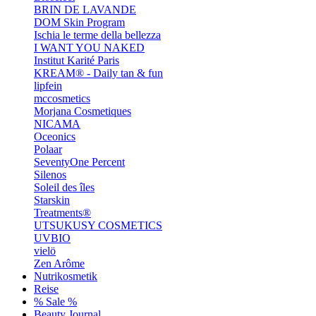
BRIN DE LAVANDE
DOM Skin Program
Ischia le terme della bellezza
I WANT YOU NAKED
Institut Karité Paris
KREAM® - Daily tan & fun
lipfein
mccosmetics
Morjana Cosmetiques
NICAMA
Oceonics
Polaar
SeventyOne Percent
Silenos
Soleil des îles
Starskin
Treatments®
UTSUKUSY COSMETICS
UVBIO
vielö
Zen Arôme
Nutrikosmetik
Reise
% Sale %
Beauty Journal