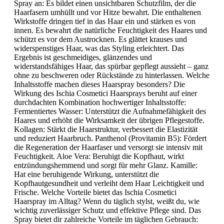
Spray an: Es bildet einen unsichtbaren Schutzfilm, der die
Haarfasern umhüllt und vor Hitze bewahrt. Die enthaltenen
Wirkstoffe dringen tief in das Haar ein und stärken es von
innen. Es bewahrt die natürliche Feuchtigkeit des Haares und
schützt es vor dem Austrocknen. Es glättet krauses und
widerspenstiges Haar, was das Styling erleichtert. Das
Ergebnis ist geschmeidiges, glänzendes und
widerstandsfähiges Haar, das spürbar gepflegt aussieht – ganz
ohne zu beschweren oder Rückstände zu hinterlassen. Welche
Inhaltsstoffe machen dieses Haarspray besonders? Die
Wirkung des Ischia Cosmetici Haarsprays beruht auf einer
durchdachten Kombination hochwertiger Inhaltsstoffe:
Fermentiertes Wasser: Unterstützt die Aufnahmefähigkeit des
Haares und erhöht die Wirksamkeit der übrigen Pflegestoffe.
Kollagen: Stärkt die Haarstruktur, verbessert die Elastizität
und reduziert Haarbruch. Panthenol (Provitamin B5): Fördert
die Regeneration der Haarfaser und versorgt sie intensiv mit
Feuchtigkeit. Aloe Vera: Beruhigt die Kopfhaut, wirkt
entzündungshemmend und sorgt für mehr Glanz. Kamille:
Hat eine beruhigende Wirkung, unterstützt die
Kopfhautgesundheit und verleiht dem Haar Leichtigkeit und
Frische. Welche Vorteile bietet das Ischia Cosmetici
Haarspray im Alltag? Wenn du täglich stylst, weißt du, wie
wichtig zuverlässiger Schutz und effektive Pflege sind. Das
Spray bietet dir zahlreiche Vorteile im täglichen Gebrauch: