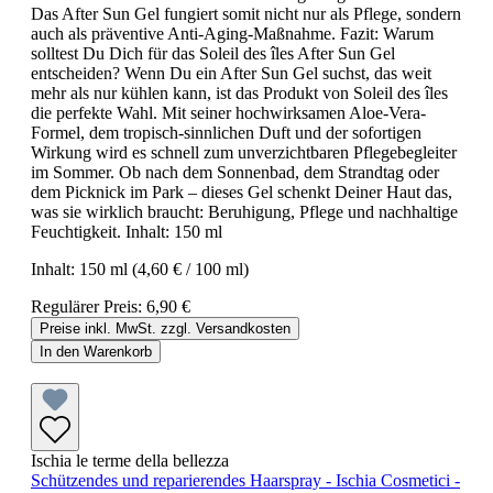
Das After Sun Gel fungiert somit nicht nur als Pflege, sondern
auch als präventive Anti-Aging-Maßnahme. Fazit: Warum
solltest Du Dich für das Soleil des îles After Sun Gel
entscheiden? Wenn Du ein After Sun Gel suchst, das weit
mehr als nur kühlen kann, ist das Produkt von Soleil des îles
die perfekte Wahl. Mit seiner hochwirksamen Aloe-Vera-
Formel, dem tropisch-sinnlichen Duft und der sofortigen
Wirkung wird es schnell zum unverzichtbaren Pflegebegleiter
im Sommer. Ob nach dem Sonnenbad, dem Strandtag oder
dem Picknick im Park – dieses Gel schenkt Deiner Haut das,
was sie wirklich braucht: Beruhigung, Pflege und nachhaltige
Feuchtigkeit. Inhalt: 150 ml
Inhalt:
150 ml
(4,60 € / 100 ml)
Regulärer Preis:
6,90 €
Preise inkl. MwSt. zzgl. Versandkosten
In den Warenkorb
Ischia le terme della bellezza
Schützendes und reparierendes Haarspray - Ischia Cosmetici -