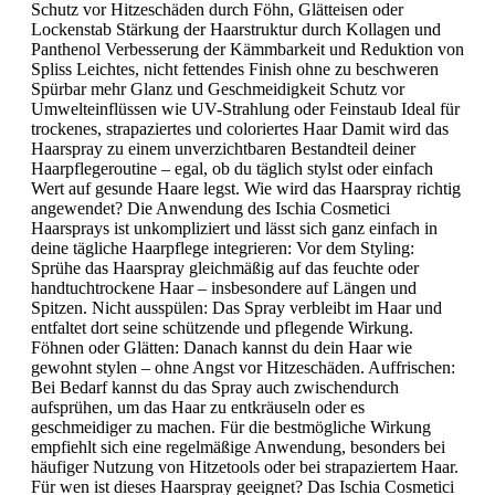
Schutz vor Hitzeschäden durch Föhn, Glätteisen oder
Lockenstab Stärkung der Haarstruktur durch Kollagen und
Panthenol Verbesserung der Kämmbarkeit und Reduktion von
Spliss Leichtes, nicht fettendes Finish ohne zu beschweren
Spürbar mehr Glanz und Geschmeidigkeit Schutz vor
Umwelteinflüssen wie UV-Strahlung oder Feinstaub Ideal für
trockenes, strapaziertes und coloriertes Haar Damit wird das
Haarspray zu einem unverzichtbaren Bestandteil deiner
Haarpflegeroutine – egal, ob du täglich stylst oder einfach
Wert auf gesunde Haare legst. Wie wird das Haarspray richtig
angewendet? Die Anwendung des Ischia Cosmetici
Haarsprays ist unkompliziert und lässt sich ganz einfach in
deine tägliche Haarpflege integrieren: Vor dem Styling:
Sprühe das Haarspray gleichmäßig auf das feuchte oder
handtuchtrockene Haar – insbesondere auf Längen und
Spitzen. Nicht ausspülen: Das Spray verbleibt im Haar und
entfaltet dort seine schützende und pflegende Wirkung.
Föhnen oder Glätten: Danach kannst du dein Haar wie
gewohnt stylen – ohne Angst vor Hitzeschäden. Auffrischen:
Bei Bedarf kannst du das Spray auch zwischendurch
aufsprühen, um das Haar zu entkräuseln oder es
geschmeidiger zu machen. Für die bestmögliche Wirkung
empfiehlt sich eine regelmäßige Anwendung, besonders bei
häufiger Nutzung von Hitzetools oder bei strapaziertem Haar.
Für wen ist dieses Haarspray geeignet? Das Ischia Cosmetici