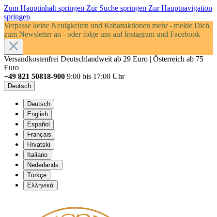
Zum Hauptinhalt springen
Zur Suche springen
Zur Hauptnavigation
springen
Verpasse keine Neuigkeiten und Rabattaktionen mehr - melde Dich
zum Newsletter an - oder folge uns auf Instagram und Facebook
Versandkostenfrei Deutschlandweit ab 29 Euro | Österreich ab 75
Euro
+49 821 50818-900
9:00 bis 17:00 Uhr
Deutsch
Deutsch
English
Español
Français
Hrvatski
Italiano
Nederlands
Türkçe
Ελληνικά