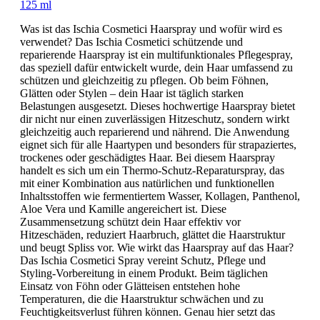
125 ml
Was ist das Ischia Cosmetici Haarspray und wofür wird es
verwendet? Das Ischia Cosmetici schützende und
reparierende Haarspray ist ein multifunktionales Pflegespray,
das speziell dafür entwickelt wurde, dein Haar umfassend zu
schützen und gleichzeitig zu pflegen. Ob beim Föhnen,
Glätten oder Stylen – dein Haar ist täglich starken
Belastungen ausgesetzt. Dieses hochwertige Haarspray bietet
dir nicht nur einen zuverlässigen Hitzeschutz, sondern wirkt
gleichzeitig auch reparierend und nährend. Die Anwendung
eignet sich für alle Haartypen und besonders für strapaziertes,
trockenes oder geschädigtes Haar. Bei diesem Haarspray
handelt es sich um ein Thermo-Schutz-Reparaturspray, das
mit einer Kombination aus natürlichen und funktionellen
Inhaltsstoffen wie fermentiertem Wasser, Kollagen, Panthenol,
Aloe Vera und Kamille angereichert ist. Diese
Zusammensetzung schützt dein Haar effektiv vor
Hitzeschäden, reduziert Haarbruch, glättet die Haarstruktur
und beugt Spliss vor. Wie wirkt das Haarspray auf das Haar?
Das Ischia Cosmetici Spray vereint Schutz, Pflege und
Styling-Vorbereitung in einem Produkt. Beim täglichen
Einsatz von Föhn oder Glätteisen entstehen hohe
Temperaturen, die die Haarstruktur schwächen und zu
Feuchtigkeitsverlust führen können. Genau hier setzt das