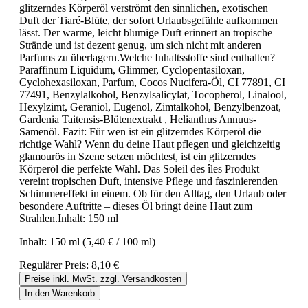
glitzerndes Körperöl verströmt den sinnlichen, exotischen
Duft der Tiaré-Blüte, der sofort Urlaubsgefühle aufkommen
lässt. Der warme, leicht blumige Duft erinnert an tropische
Strände und ist dezent genug, um sich nicht mit anderen
Parfums zu überlagern.Welche Inhaltsstoffe sind enthalten?
Paraffinum Liquidum, Glimmer, Cyclopentasiloxan,
Cyclohexasiloxan, Parfum, Cocos Nucifera-Öl, CI 77891, CI
77491, Benzylalkohol, Benzylsalicylat, Tocopherol, Linalool,
Hexylzimt, Geraniol, Eugenol, Zimtalkohol, Benzylbenzoat,
Gardenia Taitensis-Blütenextrakt , Helianthus Annuus-
Samenöl. Fazit: Für wen ist ein glitzerndes Körperöl die
richtige Wahl? Wenn du deine Haut pflegen und gleichzeitig
glamourös in Szene setzen möchtest, ist ein glitzerndes
Körperöl die perfekte Wahl. Das Soleil des îles Produkt
vereint tropischen Duft, intensive Pflege und faszinierenden
Schimmereffekt in einem. Ob für den Alltag, den Urlaub oder
besondere Auftritte – dieses Öl bringt deine Haut zum
Strahlen.Inhalt: 150 ml
Inhalt:
150 ml
(5,40 € / 100 ml)
Regulärer Preis:
8,10 €
Preise inkl. MwSt. zzgl. Versandkosten
In den Warenkorb