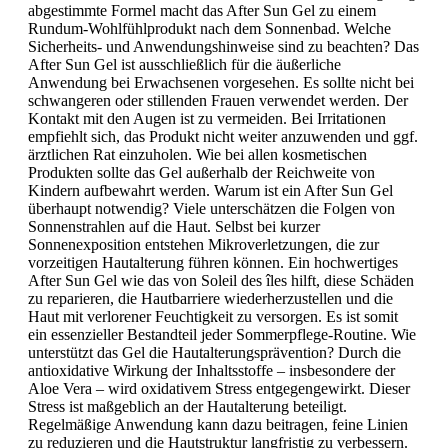
abgestimmte Formel macht das After Sun Gel zu einem
Rundum-Wohlfühlprodukt nach dem Sonnenbad. Welche
Sicherheits- und Anwendungshinweise sind zu beachten? Das
After Sun Gel ist ausschließlich für die äußerliche
Anwendung bei Erwachsenen vorgesehen. Es sollte nicht bei
schwangeren oder stillenden Frauen verwendet werden. Der
Kontakt mit den Augen ist zu vermeiden. Bei Irritationen
empfiehlt sich, das Produkt nicht weiter anzuwenden und ggf.
ärztlichen Rat einzuholen. Wie bei allen kosmetischen
Produkten sollte das Gel außerhalb der Reichweite von
Kindern aufbewahrt werden. Warum ist ein After Sun Gel
überhaupt notwendig? Viele unterschätzen die Folgen von
Sonnenstrahlen auf die Haut. Selbst bei kurzer
Sonnenexposition entstehen Mikroverletzungen, die zur
vorzeitigen Hautalterung führen können. Ein hochwertiges
After Sun Gel wie das von Soleil des îles hilft, diese Schäden
zu reparieren, die Hautbarriere wiederherzustellen und die
Haut mit verlorener Feuchtigkeit zu versorgen. Es ist somit
ein essenzieller Bestandteil jeder Sommerpflege-Routine. Wie
unterstützt das Gel die Hautalterungsprävention? Durch die
antioxidative Wirkung der Inhaltsstoffe – insbesondere der
Aloe Vera – wird oxidativem Stress entgegengewirkt. Dieser
Stress ist maßgeblich an der Hautalterung beteiligt.
Regelmäßige Anwendung kann dazu beitragen, feine Linien
zu reduzieren und die Hautstruktur langfristig zu verbessern.