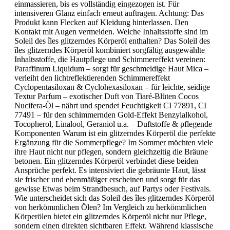
einmassieren, bis es vollständig eingezogen ist. Für
intensiveren Glanz einfach erneut auftragen. Achtung: Das
Produkt kann Flecken auf Kleidung hinterlassen. Den
Kontakt mit Augen vermeiden. Welche Inhaltsstoffe sind im
Soleil des îles glitzerndes Körperöl enthalten? Das Soleil des
îles glitzerndes Körperöl kombiniert sorgfältig ausgewählte
Inhaltsstoffe, die Hautpflege und Schimmereffekt vereinen:
Paraffinum Liquidum – sorgt für geschmeidige Haut Mica –
verleiht den lichtreflektierenden Schimmereffekt
Cyclopentasiloxan & Cyclohexasiloxan – für leichte, seidige
Textur Parfum – exotischer Duft von Tiaré-Blüten Cocos
Nucifera-Öl – nährt und spendet Feuchtigkeit CI 77891, CI
77491 – für den schimmernden Gold-Effekt Benzylalkohol,
Tocopherol, Linalool, Geraniol u.a. – Duftstoffe & pflegende
Komponenten Warum ist ein glitzerndes Körperöl die perfekte
Ergänzung für die Sommerpflege? Im Sommer möchten viele
ihre Haut nicht nur pflegen, sondern gleichzeitig die Bräune
betonen. Ein glitzerndes Körperöl verbindet diese beiden
Ansprüche perfekt. Es intensiviert die gebräunte Haut, lässt
sie frischer und ebenmäßiger erscheinen und sorgt für das
gewisse Etwas beim Strandbesuch, auf Partys oder Festivals.
Wie unterscheidet sich das Soleil des îles glitzerndes Körperöl
von herkömmlichen Ölen? Im Vergleich zu herkömmlichen
Körperölen bietet ein glitzerndes Körperöl nicht nur Pflege,
sondern einen direkten sichtbaren Effekt. Während klassische