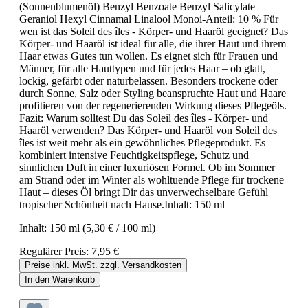
(Sonnenblumenöl) Benzyl Benzoate Benzyl Salicylate
Geraniol Hexyl Cinnamal Linalool Monoi-Anteil: 10 % Für
wen ist das Soleil des îles - Körper- und Haaröl geeignet? Das
Körper- und Haaröl ist ideal für alle, die ihrer Haut und ihrem
Haar etwas Gutes tun wollen. Es eignet sich für Frauen und
Männer, für alle Hauttypen und für jedes Haar – ob glatt,
lockig, gefärbt oder naturbelassen. Besonders trockene oder
durch Sonne, Salz oder Styling beanspruchte Haut und Haare
profitieren von der regenerierenden Wirkung dieses Pflegeöls.
Fazit: Warum solltest Du das Soleil des îles - Körper- und
Haaröl verwenden? Das Körper- und Haaröl von Soleil des
îles ist weit mehr als ein gewöhnliches Pflegeprodukt. Es
kombiniert intensive Feuchtigkeitspflege, Schutz und
sinnlichen Duft in einer luxuriösen Formel. Ob im Sommer
am Strand oder im Winter als wohltuende Pflege für trockene
Haut – dieses Öl bringt Dir das unverwechselbare Gefühl
tropischer Schönheit nach Hause.Inhalt: 150 ml
Inhalt:
150 ml
(5,30 € / 100 ml)
Regulärer Preis:
7,95 €
Preise inkl. MwSt. zzgl. Versandkosten
In den Warenkorb