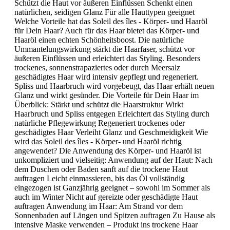
Schützt die Haut vor äußeren Einflüssen Schenkt einen
natürlichen, seidigen Glanz Für alle Hauttypen geeignet
Welche Vorteile hat das Soleil des îles - Körper- und Haaröl
für Dein Haar? Auch für das Haar bietet das Körper- und
Haaröl einen echten Schönheitsboost. Die natürliche
Ummantelungswirkung stärkt die Haarfaser, schützt vor
äußeren Einflüssen und erleichtert das Styling. Besonders
trockenes, sonnenstrapaziertes oder durch Meersalz
geschädigtes Haar wird intensiv gepflegt und regeneriert.
Spliss und Haarbruch wird vorgebeugt, das Haar erhält neuen
Glanz und wirkt gesünder. Die Vorteile für Dein Haar im
Überblick: Stärkt und schützt die Haarstruktur Wirkt
Haarbruch und Spliss entgegen Erleichtert das Styling durch
natürliche Pflegewirkung Regeneriert trockenes oder
geschädigtes Haar Verleiht Glanz und Geschmeidigkeit Wie
wird das Soleil des îles - Körper- und Haaröl richtig
angewendet? Die Anwendung des Körper- und Haaröl ist
unkompliziert und vielseitig: Anwendung auf der Haut: Nach
dem Duschen oder Baden sanft auf die trockene Haut
auftragen Leicht einmassieren, bis das Öl vollständig
eingezogen ist Ganzjährig geeignet – sowohl im Sommer als
auch im Winter Nicht auf gereizte oder geschädigte Haut
auftragen Anwendung im Haar: Am Strand vor dem
Sonnenbaden auf Längen und Spitzen auftragen Zu Hause als
intensive Maske verwenden – Produkt ins trockene Haar