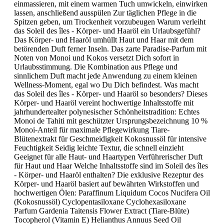
einmassieren, mit einem warmen Tuch umwickeln, einwirken
lassen, anschließend ausspülen Zur täglichen Pflege in die
Spitzen geben, um Trockenheit vorzubeugen Warum verleiht
das Soleil des îles - Körper- und Haaröl ein Urlaubsgefühl?
Das Körper- und Haaröl umhüllt Haut und Haar mit dem
betörenden Duft ferner Inseln. Das zarte Paradise-Parfum mit
Noten von Monoi und Kokos versetzt Dich sofort in
Urlaubsstimmung. Die Kombination aus Pflege und
sinnlichem Duft macht jede Anwendung zu einem kleinen
Wellness-Moment, egal wo Du Dich befindest. Was macht
das Soleil des îles - Körper- und Haaröl so besonders? Dieses
Körper- und Haaröl vereint hochwertige Inhaltsstoffe mit
jahrhundertealter polynesischer Schönheitstradition: Echtes
Monoi de Tahiti mit geschützter Ursprungsbezeichnung 10 %
Monoi-Anteil für maximale Pflegewirkung Tiare-
Blütenextrakt für Geschmeidigkeit Kokosnussöl für intensive
Feuchtigkeit Seidig leichte Textur, die schnell einzieht
Geeignet für alle Haut- und Haartypen Verführerischer Duft
für Haut und Haar Welche Inhaltsstoffe sind im Soleil des îles
- Körper- und Haaröl enthalten? Die exklusive Rezeptur des
Körper- und Haaröl basiert auf bewährten Wirkstoffen und
hochwertigen Ölen: Paraffinum Liquidum Cocos Nucifera Oil
(Kokosnussöl) Cyclopentasiloxane Cyclohexasiloxane
Parfum Gardenia Taitensis Flower Extract (Tiare-Blüte)
Tocopherol (Vitamin E) Helianthus Annuus Seed Oil