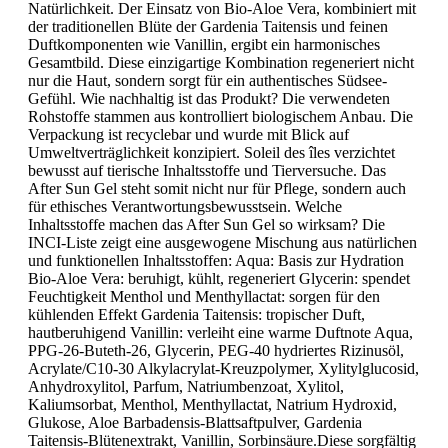
Natürlichkeit. Der Einsatz von Bio-Aloe Vera, kombiniert mit
der traditionellen Blüte der Gardenia Taitensis und feinen
Duftkomponenten wie Vanillin, ergibt ein harmonisches
Gesamtbild. Diese einzigartige Kombination regeneriert nicht
nur die Haut, sondern sorgt für ein authentisches Südsee-
Gefühl. Wie nachhaltig ist das Produkt? Die verwendeten
Rohstoffe stammen aus kontrolliert biologischem Anbau. Die
Verpackung ist recyclebar und wurde mit Blick auf
Umweltverträglichkeit konzipiert. Soleil des îles verzichtet
bewusst auf tierische Inhaltsstoffe und Tierversuche. Das
After Sun Gel steht somit nicht nur für Pflege, sondern auch
für ethisches Verantwortungsbewusstsein. Welche
Inhaltsstoffe machen das After Sun Gel so wirksam? Die
INCI-Liste zeigt eine ausgewogene Mischung aus natürlichen
und funktionellen Inhaltsstoffen: Aqua: Basis zur Hydration
Bio-Aloe Vera: beruhigt, kühlt, regeneriert Glycerin: spendet
Feuchtigkeit Menthol und Menthyllactat: sorgen für den
kühlenden Effekt Gardenia Taitensis: tropischer Duft,
hautberuhigend Vanillin: verleiht eine warme Duftnote Aqua,
PPG-26-Buteth-26, Glycerin, PEG-40 hydriertes Rizinusöl,
Acrylate/C10-30 Alkylacrylat-Kreuzpolymer, Xylitylglucosid,
Anhydroxylitol, Parfum, Natriumbenzoat, Xylitol,
Kaliumsorbat, Menthol, Menthyllactat, Natrium Hydroxid,
Glukose, Aloe Barbadensis-Blattsaftpulver, Gardenia
Taitensis-Blütenextrakt, Vanillin, Sorbinsäure.Diese sorgfältig