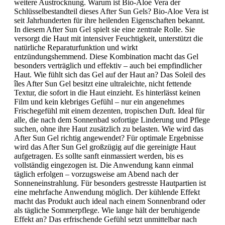
weitere Austrocknung. Warum ist Bio-Aloe Vera der
Schlüsselbestandteil dieses After Sun Gels? Bio-Aloe Vera ist
seit Jahrhunderten für ihre heilenden Eigenschaften bekannt.
In diesem After Sun Gel spielt sie eine zentrale Rolle. Sie
versorgt die Haut mit intensiver Feuchtigkeit, unterstützt die
natürliche Reparaturfunktion und wirkt
entzündungshemmend. Diese Kombination macht das Gel
besonders verträglich und effektiv – auch bei empfindlicher
Haut. Wie fühlt sich das Gel auf der Haut an? Das Soleil des
îles After Sun Gel besitzt eine ultraleichte, nicht fettende
Textur, die sofort in die Haut einzieht. Es hinterlässt keinen
Film und kein klebriges Gefühl – nur ein angenehmes
Frischegefühl mit einem dezenten, tropischen Duft. Ideal für
alle, die nach dem Sonnenbad sofortige Linderung und Pflege
suchen, ohne ihre Haut zusätzlich zu belasten. Wie wird das
After Sun Gel richtig angewendet? Für optimale Ergebnisse
wird das After Sun Gel großzügig auf die gereinigte Haut
aufgetragen. Es sollte sanft einmassiert werden, bis es
vollständig eingezogen ist. Die Anwendung kann einmal
täglich erfolgen – vorzugsweise am Abend nach der
Sonneneinstrahlung. Für besonders gestresste Hautpartien ist
eine mehrfache Anwendung möglich. Der kühlende Effekt
macht das Produkt auch ideal nach einem Sonnenbrand oder
als tägliche Sommerpflege. Wie lange hält der beruhigende
Effekt an? Das erfrischende Gefühl setzt unmittelbar nach