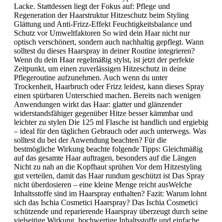
Lacke. Stattdessen liegt der Fokus auf: Pflege und
Regeneration der Haarstruktur Hitzeschutz beim Styling
Glättung und Anti-Frizz-Effekt Feuchtigkeitsbalance und
Schutz vor Umweltfaktoren So wird dein Haar nicht nur
optisch verschönert, sondern auch nachhaltig gepflegt. Wann
solltest du dieses Haarspray in deiner Routine integrieren?
Wenn du dein Haar regelmäßig stylst, ist jetzt der perfekte
Zeitpunkt, um einen zuverlässigen Hitzeschutz in deine
Pflegeroutine aufzunehmen. Auch wenn du unter
Trockenheit, Haarbruch oder Frizz leidest, kann dieses Spray
einen spürbaren Unterschied machen. Bereits nach wenigen
Anwendungen wirkt das Haar: glatter und glänzender
widerstandsfähiger gegenüber Hitze besser kämmbar und
leichter zu stylen Die 125 ml Flasche ist handlich und ergiebig
– ideal für den täglichen Gebrauch oder auch unterwegs. Was
solltest du bei der Anwendung beachten? Für die
bestmögliche Wirkung beachte folgende Tipps: Gleichmäßig
auf das gesamte Haar auftragen, besonders auf die Längen
Nicht zu nah an die Kopfhaut sprühen Vor dem Hitzestyling
gut verteilen, damit das Haar rundum geschützt ist Das Spray
nicht überdosieren – eine kleine Menge reicht ausWelche
Inhaltsstoffe sind im Haarspray enthalten? Fazit: Warum lohnt
sich das Ischia Cosmetici Haarspray? Das Ischia Cosmetici
schützende und reparierende Haarspray überzeugt durch seine
vielseitige Wirkung, hochwertige Inhaltsstoffe und einfache