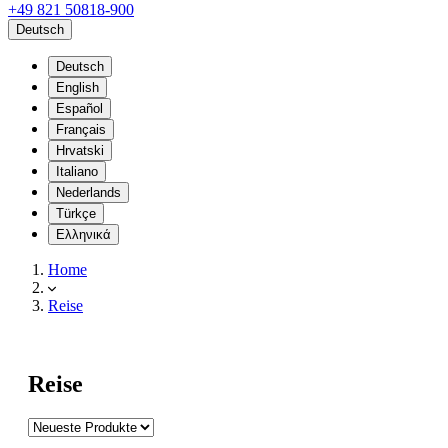
+49 821 50818-900
Deutsch
Deutsch
English
Español
Français
Hrvatski
Italiano
Nederlands
Türkçe
Ελληνικά
Home
Reise
Reise