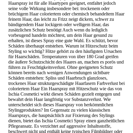
Haarspray ist für alle Haartypen geeignet, entfaltet jedoch
seine volle Wirkung insbesondere bei: trockenem oder
brüchigem Haar coloriertem oder chemisch behandeltem Haar
feinem Haar, das leicht zu Frizz neigt dickem, schwer zu
bändigendem Haar lockigem oder welligem Haar, das
zusätzlichen Schutz benötigt Auch wenn du lediglich
vorbeugend handeln möchtest, um dein Haar gesund zu
erhalten, ist dieses Spray eine gute Wahl. Es schützt, bevor
Schäden überhaupt entstehen. Warum ist Hitzeschutz beim
Styling so wichtig? Hitze gehört zu den häufigsten Ursachen
für Haarschäden. Temperaturen von über 180 Grad greifen
die äußere Schutzschicht des Haares an, machen es porös und
führen zu Feuchtigkeitsverlust. Ohne geeigneten Schutz
können bereits nach wenigen Anwendungen sichtbare
Schäden entstehen: Spliss und Haarbruch glanzloses,
trockenes Haar strukturgeschädigte Haarfasern Farbverlust bei
coloriertem Haar Ein Haarspray mit Hitzeschutz wie das von
Ischia Cosmetici wirkt diesen Schäden gezielt entgegen und
bewahrt dein Haar langfristig vor Substanzverlust. Wie
unterscheidet sich dieses Haarspray von herkömmlichen
Stylingprodukten? Im Gegensatz zu vielen klassischen
Haarsprays, die hauptsächlich zur Fixierung des Stylings
dienen, bietet das Ischia Cosmetici Spray einen ganzheitlichen
Pflegeansatz. Es verzichtet auf aggressive Inhaltsstoffe,
beschwert nicht und enthält keine typischen Filmbildner oder