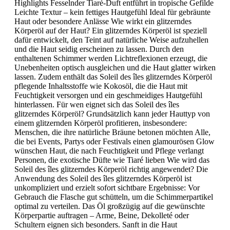
Highlights Fesselnder Tiaré-Duft entführt in tropische Gefilde
Leichte Textur – kein fettiges Hautgefühl Ideal für gebräunte
Haut oder besondere Anlässe Wie wirkt ein glitzerndes
Körperöl auf der Haut? Ein glitzerndes Körperöl ist speziell
dafür entwickelt, den Teint auf natürliche Weise aufzuhellen
und die Haut seidig erscheinen zu lassen. Durch den
enthaltenen Schimmer werden Lichtreflexionen erzeugt, die
Unebenheiten optisch ausgleichen und die Haut glatter wirken
lassen. Zudem enthält das Soleil des îles glitzerndes Körperöl
pflegende Inhaltsstoffe wie Kokosöl, die die Haut mit
Feuchtigkeit versorgen und ein geschmeidiges Hautgefühl
hinterlassen. Für wen eignet sich das Soleil des îles
glitzerndes Körperöl? Grundsätzlich kann jeder Hauttyp von
einem glitzernden Körperöl profitieren, insbesondere:
Menschen, die ihre natürliche Bräune betonen möchten Alle,
die bei Events, Partys oder Festivals einen glamourösen Glow
wünschen Haut, die nach Feuchtigkeit und Pflege verlangt
Personen, die exotische Düfte wie Tiaré lieben Wie wird das
Soleil des îles glitzerndes Körperöl richtig angewendet? Die
Anwendung des Soleil des îles glitzerndes Körperöl ist
unkompliziert und erzielt sofort sichtbare Ergebnisse: Vor
Gebrauch die Flasche gut schütteln, um die Schimmerpartikel
optimal zu verteilen. Das Öl großzügig auf die gewünschte
Körperpartie auftragen – Arme, Beine, Dekolleté oder
Schultern eignen sich besonders. Sanft in die Haut