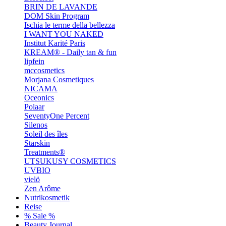
BRIN DE LAVANDE
DOM Skin Program
Ischia le terme della bellezza
I WANT YOU NAKED
Institut Karité Paris
KREAM® - Daily tan & fun
lipfein
mccosmetics
Morjana Cosmetiques
NICAMA
Oceonics
Polaar
SeventyOne Percent
Silenos
Soleil des îles
Starskin
Treatments®
UTSUKUSY COSMETICS
UVBIO
vielö
Zen Arôme
Nutrikosmetik
Reise
% Sale %
Beauty Journal