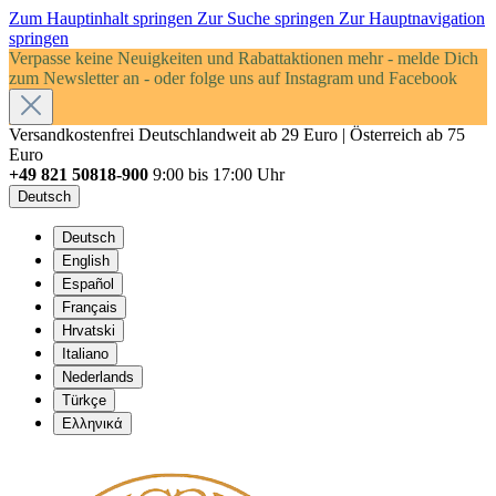
Zum Hauptinhalt springen
Zur Suche springen
Zur Hauptnavigation
springen
Verpasse keine Neuigkeiten und Rabattaktionen mehr - melde Dich
zum Newsletter an - oder folge uns auf Instagram und Facebook
Versandkostenfrei Deutschlandweit ab 29 Euro | Österreich ab 75
Euro
+49 821 50818-900
9:00 bis 17:00 Uhr
Deutsch
Deutsch
English
Español
Français
Hrvatski
Italiano
Nederlands
Türkçe
Ελληνικά