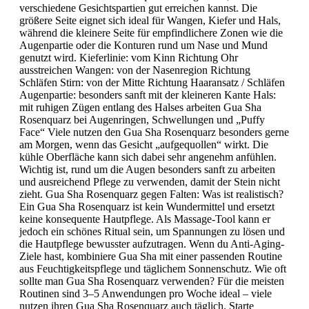
verschiedene Gesichtspartien gut erreichen kannst. Die
größere Seite eignet sich ideal für Wangen, Kiefer und Hals,
während die kleinere Seite für empfindlichere Zonen wie die
Augenpartie oder die Konturen rund um Nase und Mund
genutzt wird. Kieferlinie: vom Kinn Richtung Ohr
ausstreichen Wangen: von der Nasenregion Richtung
Schläfen Stirn: von der Mitte Richtung Haaransatz / Schläfen
Augenpartie: besonders sanft mit der kleineren Kante Hals:
mit ruhigen Zügen entlang des Halses arbeiten Gua Sha
Rosenquarz bei Augenringen, Schwellungen und „Puffy
Face“ Viele nutzen den Gua Sha Rosenquarz besonders gerne
am Morgen, wenn das Gesicht „aufgequollen“ wirkt. Die
kühle Oberfläche kann sich dabei sehr angenehm anfühlen.
Wichtig ist, rund um die Augen besonders sanft zu arbeiten
und ausreichend Pflege zu verwenden, damit der Stein nicht
zieht. Gua Sha Rosenquarz gegen Falten: Was ist realistisch?
Ein Gua Sha Rosenquarz ist kein Wundermittel und ersetzt
keine konsequente Hautpflege. Als Massage-Tool kann er
jedoch ein schönes Ritual sein, um Spannungen zu lösen und
die Hautpflege bewusster aufzutragen. Wenn du Anti-Aging-
Ziele hast, kombiniere Gua Sha mit einer passenden Routine
aus Feuchtigkeitspflege und täglichem Sonnenschutz. Wie oft
sollte man Gua Sha Rosenquarz verwenden? Für die meisten
Routinen sind 3–5 Anwendungen pro Woche ideal – viele
nutzen ihren Gua Sha Rosenquarz auch täglich. Starte