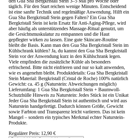
den Gua Sha Bergkristall Stein 3–5 Mal pro Woche oder
täglich. Für den Start reichen wenige Minuten. Entscheidend
ist eine sanfte Technik und regelmäßige Anwendung. Hilft ein
Gua Sha Bergkristall Stein gegen Falten? Ein Gua Sha
Bergkristall Stein ist kein Ersatz für Anti-Aging-Pflege, wird
aber häufig als unterstützendes Massage-Ritual genutzt, um
die Gesichtsmuskulatur zu entspannen und die Haut
gepflegter wirken zu lassen. Eine gute Skincare-Routine
bleibt die Basis. Kann man den Gua Sha Bergkristall Stein im
Kühlschrank kühlen? Ja, du kannst den Gua Sha Bergkristall
Stein vor der Anwendung kurz in den Kühlschrank legen.
Viele empfinden die zusätzliche Kühle als besonders
erfrischend. Bitte nicht einfrieren und nur so kalt anwenden,
wie es angenehm bleibt. Produktdetails: Gua Sha Bergkristall
Stein Material: Bergkristall (Cristal de Roche) 100% natürlich
Gewicht: ca. 45 g (Naturstein: Abweichungen möglich)
Lieferumfang: 1 Gua Sha Bergkristall Stein + Baumwoll-
Schutzhülle Hinweis zu Naturstein: Jedes Stück ist ein Unikat
Jeder Gua Sha Bergkristall Stein ist authentisch und wird aus
Naturstein handgefertigt. Dadurch können Größe, Gewicht
sowie Farbton und Transparenz leicht variieren. Das ist kein
Mangel – sondern ein typisches Merkmal echter Naturstein-
Produkte.
Regulärer Preis:
12,90 €