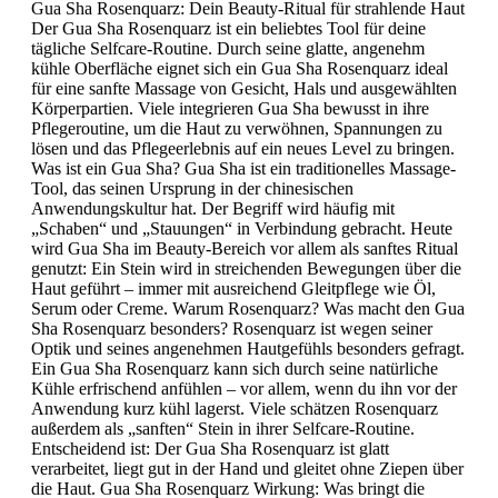
Gua Sha Rosenquarz: Dein Beauty-Ritual für strahlende Haut
Der Gua Sha Rosenquarz ist ein beliebtes Tool für deine
tägliche Selfcare-Routine. Durch seine glatte, angenehm
kühle Oberfläche eignet sich ein Gua Sha Rosenquarz ideal
für eine sanfte Massage von Gesicht, Hals und ausgewählten
Körperpartien. Viele integrieren Gua Sha bewusst in ihre
Pflegeroutine, um die Haut zu verwöhnen, Spannungen zu
lösen und das Pflegeerlebnis auf ein neues Level zu bringen.
Was ist ein Gua Sha? Gua Sha ist ein traditionelles Massage-
Tool, das seinen Ursprung in der chinesischen
Anwendungskultur hat. Der Begriff wird häufig mit
„Schaben“ und „Stauungen“ in Verbindung gebracht. Heute
wird Gua Sha im Beauty-Bereich vor allem als sanftes Ritual
genutzt: Ein Stein wird in streichenden Bewegungen über die
Haut geführt – immer mit ausreichend Gleitpflege wie Öl,
Serum oder Creme. Warum Rosenquarz? Was macht den Gua
Sha Rosenquarz besonders? Rosenquarz ist wegen seiner
Optik und seines angenehmen Hautgefühls besonders gefragt.
Ein Gua Sha Rosenquarz kann sich durch seine natürliche
Kühle erfrischend anfühlen – vor allem, wenn du ihn vor der
Anwendung kurz kühl lagerst. Viele schätzen Rosenquarz
außerdem als „sanften“ Stein in ihrer Selfcare-Routine.
Entscheidend ist: Der Gua Sha Rosenquarz ist glatt
verarbeitet, liegt gut in der Hand und gleitet ohne Ziepen über
die Haut. Gua Sha Rosenquarz Wirkung: Was bringt die