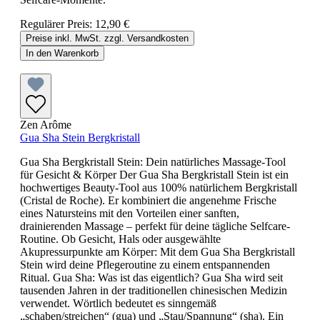
Regulärer Preis:
12,90 €
Preise inkl. MwSt. zzgl. Versandkosten
In den Warenkorb
Zen Arôme
Gua Sha Stein Bergkristall
Gua Sha Bergkristall Stein: Dein natürliches Massage-Tool
für Gesicht & Körper Der Gua Sha Bergkristall Stein ist ein
hochwertiges Beauty-Tool aus 100% natürlichem Bergkristall
(Cristal de Roche). Er kombiniert die angenehme Frische
eines Natursteins mit den Vorteilen einer sanften,
drainierenden Massage – perfekt für deine tägliche Selfcare-
Routine. Ob Gesicht, Hals oder ausgewählte
Akupressurpunkte am Körper: Mit dem Gua Sha Bergkristall
Stein wird deine Pflegeroutine zu einem entspannenden
Ritual. Gua Sha: Was ist das eigentlich? Gua Sha wird seit
tausenden Jahren in der traditionellen chinesischen Medizin
verwendet. Wörtlich bedeutet es sinngemäß
„schaben/streichen“ (gua) und „Stau/Spannung“ (sha). Ein