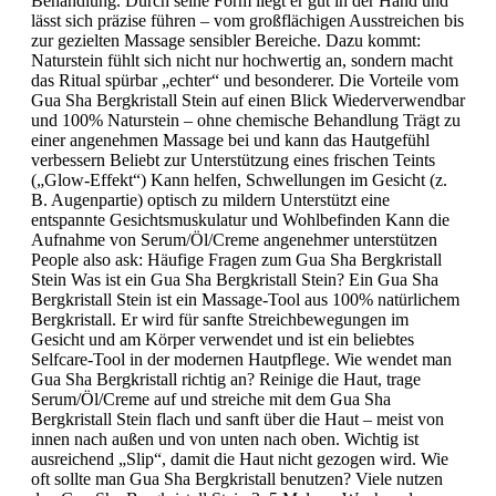
Behandlung. Durch seine Form liegt er gut in der Hand und
lässt sich präzise führen – vom großflächigen Ausstreichen bis
zur gezielten Massage sensibler Bereiche. Dazu kommt:
Naturstein fühlt sich nicht nur hochwertig an, sondern macht
das Ritual spürbar „echter“ und besonderer. Die Vorteile vom
Gua Sha Bergkristall Stein auf einen Blick Wiederverwendbar
und 100% Naturstein – ohne chemische Behandlung Trägt zu
einer angenehmen Massage bei und kann das Hautgefühl
verbessern Beliebt zur Unterstützung eines frischen Teints
(„Glow-Effekt“) Kann helfen, Schwellungen im Gesicht (z.
B. Augenpartie) optisch zu mildern Unterstützt eine
entspannte Gesichtsmuskulatur und Wohlbefinden Kann die
Aufnahme von Serum/Öl/Creme angenehmer unterstützen
People also ask: Häufige Fragen zum Gua Sha Bergkristall
Stein Was ist ein Gua Sha Bergkristall Stein? Ein Gua Sha
Bergkristall Stein ist ein Massage-Tool aus 100% natürlichem
Bergkristall. Er wird für sanfte Streichbewegungen im
Gesicht und am Körper verwendet und ist ein beliebtes
Selfcare-Tool in der modernen Hautpflege. Wie wendet man
Gua Sha Bergkristall richtig an? Reinige die Haut, trage
Serum/Öl/Creme auf und streiche mit dem Gua Sha
Bergkristall Stein flach und sanft über die Haut – meist von
innen nach außen und von unten nach oben. Wichtig ist
ausreichend „Slip“, damit die Haut nicht gezogen wird. Wie
oft sollte man Gua Sha Bergkristall benutzen? Viele nutzen