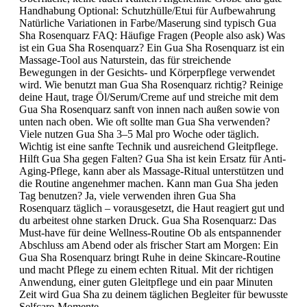
Handhabung Optional: Schutzhülle/Etui für Aufbewahrung
Natürliche Variationen in Farbe/Maserung sind typisch Gua
Sha Rosenquarz FAQ: Häufige Fragen (People also ask) Was
ist ein Gua Sha Rosenquarz? Ein Gua Sha Rosenquarz ist ein
Massage-Tool aus Naturstein, das für streichende
Bewegungen in der Gesichts- und Körperpflege verwendet
wird. Wie benutzt man Gua Sha Rosenquarz richtig? Reinige
deine Haut, trage Öl/Serum/Creme auf und streiche mit dem
Gua Sha Rosenquarz sanft von innen nach außen sowie von
unten nach oben. Wie oft sollte man Gua Sha verwenden?
Viele nutzen Gua Sha 3–5 Mal pro Woche oder täglich.
Wichtig ist eine sanfte Technik und ausreichend Gleitpflege.
Hilft Gua Sha gegen Falten? Gua Sha ist kein Ersatz für Anti-
Aging-Pflege, kann aber als Massage-Ritual unterstützen und
die Routine angenehmer machen. Kann man Gua Sha jeden
Tag benutzen? Ja, viele verwenden ihren Gua Sha
Rosenquarz täglich – vorausgesetzt, die Haut reagiert gut und
du arbeitest ohne starken Druck. Gua Sha Rosenquarz: Das
Must-have für deine Wellness-Routine Ob als entspannender
Abschluss am Abend oder als frischer Start am Morgen: Ein
Gua Sha Rosenquarz bringt Ruhe in deine Skincare-Routine
und macht Pflege zu einem echten Ritual. Mit der richtigen
Anwendung, einer guten Gleitpflege und ein paar Minuten
Zeit wird Gua Sha zu deinem täglichen Begleiter für bewusste
Selfcare-Momente.