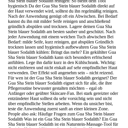
Sha Stein blauer Sodalith reinigen: So bleibt dein Tool
hygienisch Da der Gua Sha Stein blauer Sodalith direkt auf
der Haut verwendet wird, solltest du ihn regelmäßig reinigen.
Nach der Anwendung genügt oft ein Abwischen. Bei Bedarf
kannst du ihn mit milder Seife reinigen und anschließend
gründlich abspülen und trocknen. Lagere deinen Gua Sha
Stein blauer Sodalith am besten sauber und geschützt. Nach
jeder Anwendung mit einem weichen Tuch abwischen Bei
Bedarf: milde Seife, kurz reinigen, gut abspülen Gründlich
trocknen lassen und hygienisch aufbewahren Gua Sha Stein
blauer Sodalith kühlen: Bringt das mehr? Ein gekühlter Gua
Sha Stein blauer Sodalith kann sich besonders erfrischend
anfühlen. Lege ihn dafür kurz in den Kühlschrank. Wichtig:
nicht einfrieren und nicht eiskalt auf sehr empfindlicher Haut
verwenden. Der Effekt soll angenehm sein – nicht reizend.
Für wen ist der Gua Sha Stein blauer Sodalith geeignet? Der
Gua Sha Stein blauer Sodalith eignet sich für alle, die ihre
Pflegeroutine bewusster gestalten möchten – egal ob
Anfänger oder geübter Skincare-Fan. Bei stark gereizter oder
entzündeter Haut solltest du sehr vorsichtig sein und nicht
über empfindliche Stellen arbeiten. Wenn du unsicher bist,
teste die Anwendung zuerst sanft an einer kleinen Zone.
People also ask: Häufige Fragen zum Gua Sha Stein blauer
Sodalith Was ist ein Gua Sha Stein blauer Sodalith? Ein Gua
Sha Stein blauer Sodalith ist ein Naturstein-Massage-Tool für