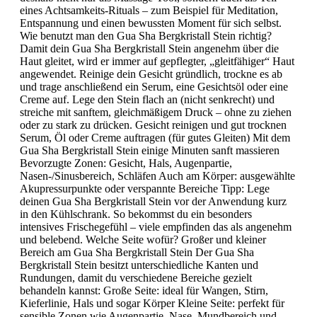
eines Achtsamkeits-Rituals – zum Beispiel für Meditation,
Entspannung und einen bewussten Moment für sich selbst.
Wie benutzt man den Gua Sha Bergkristall Stein richtig?
Damit dein Gua Sha Bergkristall Stein angenehm über die
Haut gleitet, wird er immer auf gepflegter, „gleitfähiger“ Haut
angewendet. Reinige dein Gesicht gründlich, trockne es ab
und trage anschließend ein Serum, eine Gesichtsöl oder eine
Creme auf. Lege den Stein flach an (nicht senkrecht) und
streiche mit sanftem, gleichmäßigem Druck – ohne zu ziehen
oder zu stark zu drücken. Gesicht reinigen und gut trocknen
Serum, Öl oder Creme auftragen (für gutes Gleiten) Mit dem
Gua Sha Bergkristall Stein einige Minuten sanft massieren
Bevorzugte Zonen: Gesicht, Hals, Augenpartie,
Nasen-/Sinusbereich, Schläfen Auch am Körper: ausgewählte
Akupressurpunkte oder verspannte Bereiche Tipp: Lege
deinen Gua Sha Bergkristall Stein vor der Anwendung kurz
in den Kühlschrank. So bekommst du ein besonders
intensives Frischegefühl – viele empfinden das als angenehm
und belebend. Welche Seite wofür? Großer und kleiner
Bereich am Gua Sha Bergkristall Stein Der Gua Sha
Bergkristall Stein besitzt unterschiedliche Kanten und
Rundungen, damit du verschiedene Bereiche gezielt
behandeln kannst: Große Seite: ideal für Wangen, Stirn,
Kieferlinie, Hals und sogar Körper Kleine Seite: perfekt für
sensible Zonen wie Augenpartie, Nase, Mundbereich und