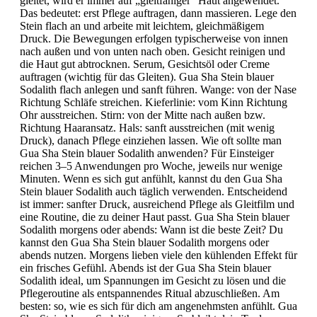
gleitet, wird er immer auf „gleitfähiger“ Haut angewendet.
Das bedeutet: erst Pflege auftragen, dann massieren. Lege den
Stein flach an und arbeite mit leichtem, gleichmäßigem
Druck. Die Bewegungen erfolgen typischerweise von innen
nach außen und von unten nach oben. Gesicht reinigen und
die Haut gut abtrocknen. Serum, Gesichtsöl oder Creme
auftragen (wichtig für das Gleiten). Gua Sha Stein blauer
Sodalith flach anlegen und sanft führen. Wange: von der Nase
Richtung Schläfe streichen. Kieferlinie: vom Kinn Richtung
Ohr ausstreichen. Stirn: von der Mitte nach außen bzw.
Richtung Haaransatz. Hals: sanft ausstreichen (mit wenig
Druck), danach Pflege einziehen lassen. Wie oft sollte man
Gua Sha Stein blauer Sodalith anwenden? Für Einsteiger
reichen 3–5 Anwendungen pro Woche, jeweils nur wenige
Minuten. Wenn es sich gut anfühlt, kannst du den Gua Sha
Stein blauer Sodalith auch täglich verwenden. Entscheidend
ist immer: sanfter Druck, ausreichend Pflege als Gleitfilm und
eine Routine, die zu deiner Haut passt. Gua Sha Stein blauer
Sodalith morgens oder abends: Wann ist die beste Zeit? Du
kannst den Gua Sha Stein blauer Sodalith morgens oder
abends nutzen. Morgens lieben viele den kühlenden Effekt für
ein frisches Gefühl. Abends ist der Gua Sha Stein blauer
Sodalith ideal, um Spannungen im Gesicht zu lösen und die
Pflegeroutine als entspannendes Ritual abzuschließen. Am
besten: so, wie es sich für dich am angenehmsten anfühlt. Gua