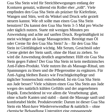
Gua Sha Stein wird für Streichbewegungen entlang der
Konturen genutzt, während ein Roller eher „rollt“. Viele
empfinden den Gua Sha Stein als präziser für Kieferlinie,
Wangen und Stirn, weil du Winkel und Druck sehr gezielt
steuern kannst. Wie oft sollte man einen Gua Sha Stein
benutzen? Du kannst den Gua Sha Stein 3–5 Mal pro Woche
oder täglich nutzen. Starte mit wenigen Minuten pro
Anwendung und achte auf sanften Druck. Regelmäßigkeit ist
meist wichtiger als lange Massagezeiten. Benötigt man Öl
oder Creme für den Gua Sha Stein? Ja – für den Gua Sha
Stein ist Gleitfähigkeit wichtig. Mit Serum, Gesichtsöl oder
Creme gleitet der Stein sanft, ohne die Haut zu ziehen. So
wird die Anwendung deutlich angenehmer. Hilft ein Gua Sha
Stein gegen Falten? Der Gua Sha Stein ist kein medizinisches
Anti-Falten-Produkt. Viele nutzen ihn als Massage-Ritual, um
Spannungen zu lösen und die Pflegeroutine zu ergänzen. Für
Anti-Aging bleiben Basics wie Feuchtigkeitspflege und
täglicher Sonnenschutz entscheidend. Ist ein Gua Sha Stein
aus Jade besser? Viele schätzen einen Gua Sha Stein aus Jade
wegen des natürlich kühlen Gefühls und der angenehmen
Haptik. Entscheidend ist vor allem die Verarbeitung: glatt,
ohne scharfe Kanten und stabil – damit die Massage sanft und
komfortabel bleibt. Produktvorteile: Darum ist dieser Gua Sha
Stein ein Must-have Wiederverwendbar & natürlich – ohne
chemische Behandlung Unterstützt eine entspannende