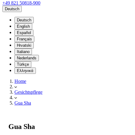
+49 821 50818-900
Deutsch
Deutsch
English
Español
Français
Hrvatski
Italiano
Nederlands
Türkçe
Ελληνικά
Home
Gesichtspflege
Gua Sha
Gua Sha