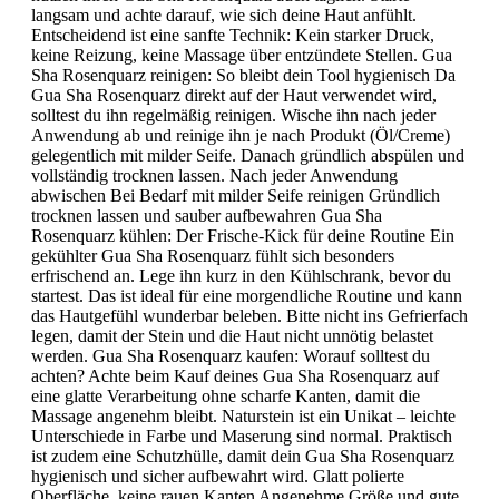
langsam und achte darauf, wie sich deine Haut anfühlt.
Entscheidend ist eine sanfte Technik: Kein starker Druck,
keine Reizung, keine Massage über entzündete Stellen. Gua
Sha Rosenquarz reinigen: So bleibt dein Tool hygienisch Da
Gua Sha Rosenquarz direkt auf der Haut verwendet wird,
solltest du ihn regelmäßig reinigen. Wische ihn nach jeder
Anwendung ab und reinige ihn je nach Produkt (Öl/Creme)
gelegentlich mit milder Seife. Danach gründlich abspülen und
vollständig trocknen lassen. Nach jeder Anwendung
abwischen Bei Bedarf mit milder Seife reinigen Gründlich
trocknen lassen und sauber aufbewahren Gua Sha
Rosenquarz kühlen: Der Frische-Kick für deine Routine Ein
gekühlter Gua Sha Rosenquarz fühlt sich besonders
erfrischend an. Lege ihn kurz in den Kühlschrank, bevor du
startest. Das ist ideal für eine morgendliche Routine und kann
das Hautgefühl wunderbar beleben. Bitte nicht ins Gefrierfach
legen, damit der Stein und die Haut nicht unnötig belastet
werden. Gua Sha Rosenquarz kaufen: Worauf solltest du
achten? Achte beim Kauf deines Gua Sha Rosenquarz auf
eine glatte Verarbeitung ohne scharfe Kanten, damit die
Massage angenehm bleibt. Naturstein ist ein Unikat – leichte
Unterschiede in Farbe und Maserung sind normal. Praktisch
ist zudem eine Schutzhülle, damit dein Gua Sha Rosenquarz
hygienisch und sicher aufbewahrt wird. Glatt polierte
Oberfläche, keine rauen Kanten Angenehme Größe und gute