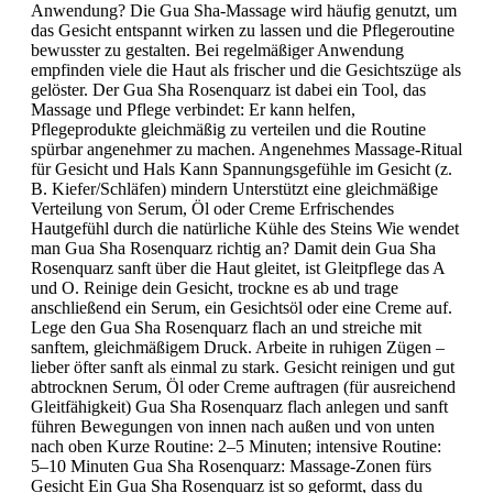
Anwendung? Die Gua Sha-Massage wird häufig genutzt, um
das Gesicht entspannt wirken zu lassen und die Pflegeroutine
bewusster zu gestalten. Bei regelmäßiger Anwendung
empfinden viele die Haut als frischer und die Gesichtszüge als
gelöster. Der Gua Sha Rosenquarz ist dabei ein Tool, das
Massage und Pflege verbindet: Er kann helfen,
Pflegeprodukte gleichmäßig zu verteilen und die Routine
spürbar angenehmer zu machen. Angenehmes Massage-Ritual
für Gesicht und Hals Kann Spannungsgefühle im Gesicht (z.
B. Kiefer/Schläfen) mindern Unterstützt eine gleichmäßige
Verteilung von Serum, Öl oder Creme Erfrischendes
Hautgefühl durch die natürliche Kühle des Steins Wie wendet
man Gua Sha Rosenquarz richtig an? Damit dein Gua Sha
Rosenquarz sanft über die Haut gleitet, ist Gleitpflege das A
und O. Reinige dein Gesicht, trockne es ab und trage
anschließend ein Serum, ein Gesichtsöl oder eine Creme auf.
Lege den Gua Sha Rosenquarz flach an und streiche mit
sanftem, gleichmäßigem Druck. Arbeite in ruhigen Zügen –
lieber öfter sanft als einmal zu stark. Gesicht reinigen und gut
abtrocknen Serum, Öl oder Creme auftragen (für ausreichend
Gleitfähigkeit) Gua Sha Rosenquarz flach anlegen und sanft
führen Bewegungen von innen nach außen und von unten
nach oben Kurze Routine: 2–5 Minuten; intensive Routine:
5–10 Minuten Gua Sha Rosenquarz: Massage-Zonen fürs
Gesicht Ein Gua Sha Rosenquarz ist so geformt, dass du