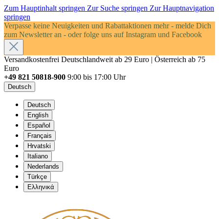
Zum Hauptinhalt springen
Zur Suche springen
Zur Hauptnavigation
springen
Verpasse keine Neuigkeiten und Rabattaktionen mehr - melde Dich
zum Newsletter an - oder folge uns auf Instagram und Facebook
Versandkostenfrei Deutschlandweit ab 29 Euro | Österreich ab 75
Euro
+49 821 50818-900
9:00 bis 17:00 Uhr
Deutsch
Deutsch
English
Español
Français
Hrvatski
Italiano
Nederlands
Türkçe
Ελληνικά