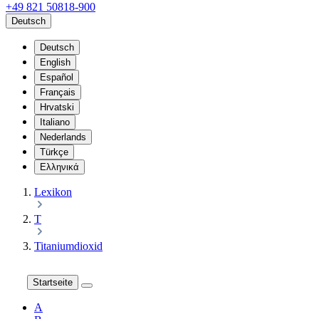
+49 821 50818-900
Deutsch
Deutsch
English
Español
Français
Hrvatski
Italiano
Nederlands
Türkçe
Ελληνικά
Lexikon
T
Titaniumdioxid
Startseite
A