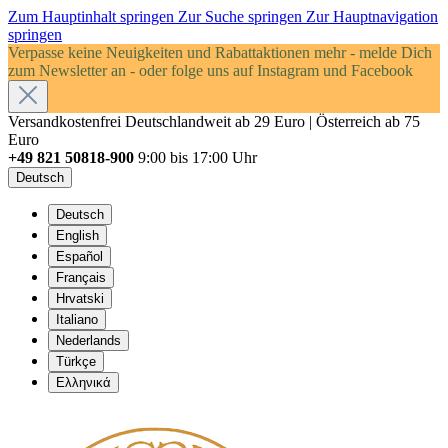
Zum Hauptinhalt springen
Zur Suche springen
Zur Hauptnavigation
springen
Verpasse keine Neuigkeiten und Rabattaktionen mehr - melde Dich
zum Newsletter an - oder folge uns auf Instagram und Facebook
Versandkostenfrei Deutschlandweit ab 29 Euro | Österreich ab 75
Euro
+49 821 50818-900
9:00 bis 17:00 Uhr
Deutsch
Deutsch
English
Español
Français
Hrvatski
Italiano
Nederlands
Türkçe
Ελληνικά