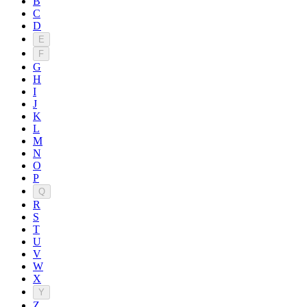
B
C
D
E
F
G
H
I
J
K
L
M
N
O
P
Q
R
S
T
U
V
W
X
Y
Z