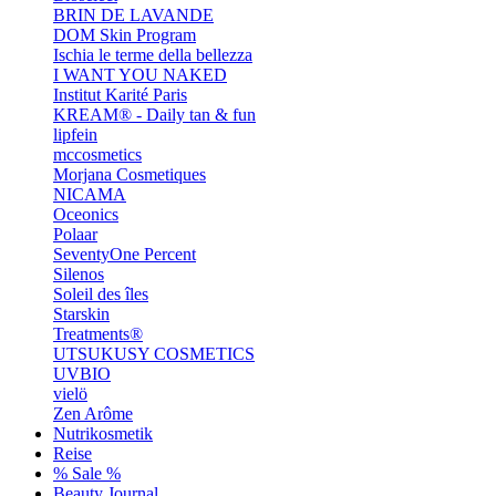
BRIN DE LAVANDE
DOM Skin Program
Ischia le terme della bellezza
I WANT YOU NAKED
Institut Karité Paris
KREAM® - Daily tan & fun
lipfein
mccosmetics
Morjana Cosmetiques
NICAMA
Oceonics
Polaar
SeventyOne Percent
Silenos
Soleil des îles
Starskin
Treatments®
UTSUKUSY COSMETICS
UVBIO
vielö
Zen Arôme
Nutrikosmetik
Reise
% Sale %
Beauty Journal