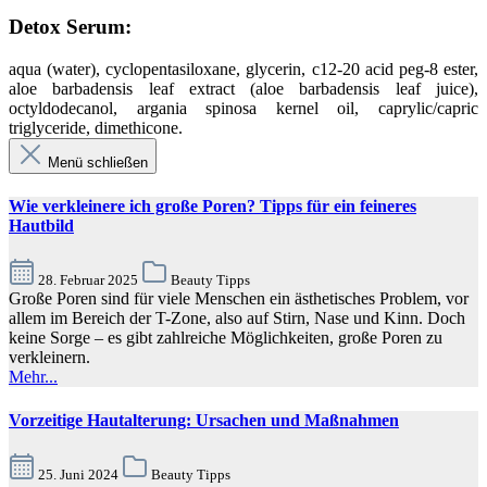
Detox Serum:
aqua (water), cyclopentasiloxane, glycerin, c12-20 acid peg-8 ester,
aloe barbadensis leaf extract (aloe barbadensis leaf juice),
octyldodecanol, argania spinosa kernel oil, caprylic/capric
triglyceride, dimethicone.
Menü schließen
Wie verkleinere ich große Poren? Tipps für ein feineres
Hautbild
28. Februar 2025
Beauty Tipps
Große Poren sind für viele Menschen ein ästhetisches Problem, vor
allem im Bereich der T-Zone, also auf Stirn, Nase und Kinn. Doch
keine Sorge – es gibt zahlreiche Möglichkeiten, große Poren zu
verkleinern.
Mehr...
Vorzeitige Hautalterung: Ursachen und Maßnahmen
25. Juni 2024
Beauty Tipps