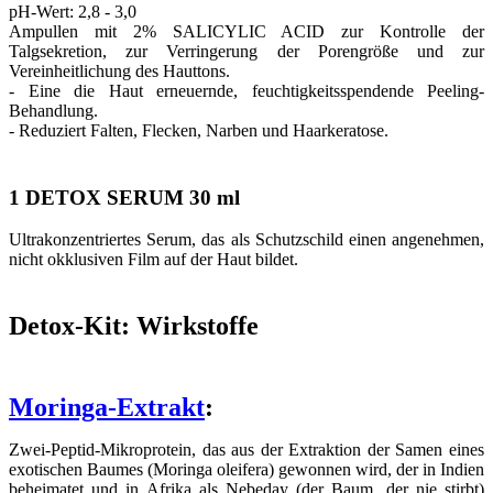
pH-Wert: 2,8 - 3,0
Ampullen mit 2% SALICYLIC ACID zur Kontrolle der
Talgsekretion, zur Verringerung der Porengröße und zur
Vereinheitlichung des Hauttons.
- Eine die Haut erneuernde, feuchtigkeitsspendende Peeling-
Behandlung.
- Reduziert Falten, Flecken, Narben und Haarkeratose.
1 DETOX
SERUM
30 ml
Ultrakonzentriertes Serum, das als Schutzschild einen angenehmen,
nicht okklusiven Film auf der Haut bildet.
Detox-Kit: Wirkstoffe
Moringa-Extrakt
:
Zwei-Peptid-Mikroprotein, das aus der Extraktion der Samen eines
exotischen Baumes (Moringa oleifera) gewonnen wird, der in Indien
beheimatet und in Afrika als Nebeday (der Baum, der nie stirbt)