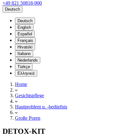
+49 821 50818-900
Deutsch
Deutsch
English
Español
Français
Hrvatski
Italiano
Nederlands
Türkçe
Ελληνικά
Home
Gesichtspflege
Hautproblem u. -bedürfnis
Große Poren
DETOX-KIT