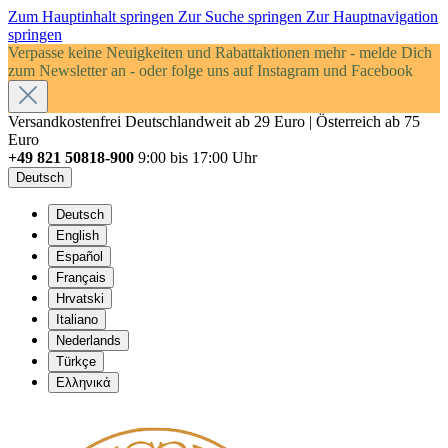
Zum Hauptinhalt springen
Zur Suche springen
Zur Hauptnavigation
springen
Verpasse keine Neuigkeiten und Rabattaktionen mehr - melde Dich
zum Newsletter an - oder folge uns auf Instagram und Facebook
Versandkostenfrei Deutschlandweit ab 29 Euro | Österreich ab 75
Euro
+49 821 50818-900
9:00 bis 17:00 Uhr
Deutsch
Deutsch
English
Español
Français
Hrvatski
Italiano
Nederlands
Türkçe
Ελληνικά