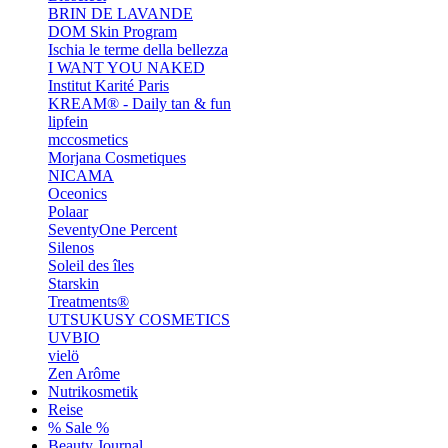
BRIN DE LAVANDE
DOM Skin Program
Ischia le terme della bellezza
I WANT YOU NAKED
Institut Karité Paris
KREAM® - Daily tan & fun
lipfein
mccosmetics
Morjana Cosmetiques
NICAMA
Oceonics
Polaar
SeventyOne Percent
Silenos
Soleil des îles
Starskin
Treatments®
UTSUKUSY COSMETICS
UVBIO
vielö
Zen Arôme
Nutrikosmetik
Reise
% Sale %
Beauty Journal