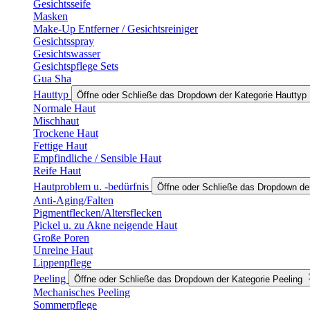
Gesichtsseife
Masken
Make-Up Entferner / Gesichtsreiniger
Gesichtsspray
Gesichtswasser
Gesichtspflege Sets
Gua Sha
Hauttyp
Öffne oder Schließe das Dropdown der Kategorie Hauttyp
Normale Haut
Mischhaut
Trockene Haut
Fettige Haut
Empfindliche / Sensible Haut
Reife Haut
Hautproblem u. -bedürfnis
Öffne oder Schließe das Dropdown der
Anti-Aging/Falten
Pigmentflecken/Altersflecken
Pickel u. zu Akne neigende Haut
Große Poren
Unreine Haut
Lippenpflege
Peeling
Öffne oder Schließe das Dropdown der Kategorie Peeling
Mechanisches Peeling
Sommerpflege