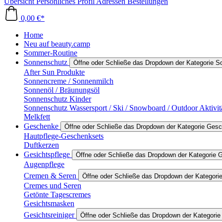
Übersicht
Persönliches Profil
Adressen
Bestellungen
0,00 €*
Home
Neu auf beauty.camp
Sommer-Routine
Sonnenschutz
Öffne oder Schließe das Dropdown der Kategorie 
After Sun Produkte
Sonnencreme / Sonnenmilch
Sonnenöl / Bräunungsöl
Sonnenschutz Kinder
Sonnenschutz Wassersport / Ski / Snowboard / Outdoor Aktivit
Melkfett
Geschenke
Öffne oder Schließe das Dropdown der Kategorie Ges
Hautpflege-Geschenksets
Duftkerzen
Gesichtspflege
Öffne oder Schließe das Dropdown der Kategorie G
Augenpflege
Cremen & Seren
Öffne oder Schließe das Dropdown der Kategor
Cremes und Seren
Getönte Tagescremes
Gesichtsmasken
Gesichtsreiniger
Öffne oder Schließe das Dropdown der Kategorie 