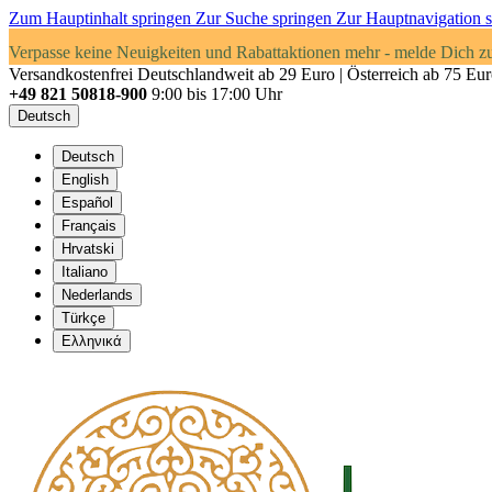
Zum Hauptinhalt springen
Zur Suche springen
Zur Hauptnavigation 
Verpasse keine Neuigkeiten und Rabattaktionen mehr - melde Dich z
Versandkostenfrei Deutschlandweit ab 29 Euro | Österreich ab 75 Eu
+49 821 50818-900
9:00 bis 17:00 Uhr
Deutsch
Deutsch
English
Español
Français
Hrvatski
Italiano
Nederlands
Türkçe
Ελληνικά