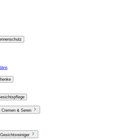
Sonnenschutz
äten
chenke
esichtspflege
ie Cremen & Seren
Gesichtsreiniger