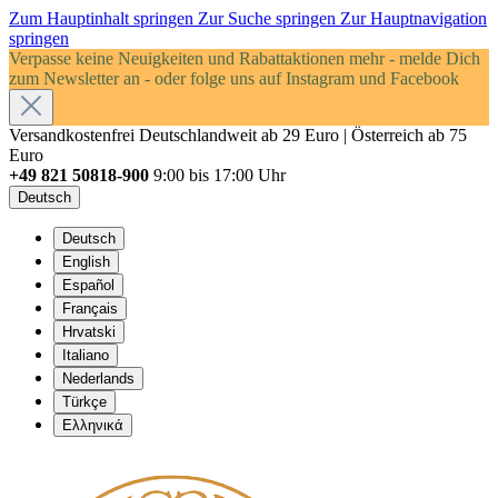
Zum Hauptinhalt springen
Zur Suche springen
Zur Hauptnavigation
springen
Verpasse keine Neuigkeiten und Rabattaktionen mehr - melde Dich
zum Newsletter an - oder folge uns auf Instagram und Facebook
Versandkostenfrei Deutschlandweit ab 29 Euro | Österreich ab 75
Euro
+49 821 50818-900
9:00 bis 17:00 Uhr
Deutsch
Deutsch
English
Español
Français
Hrvatski
Italiano
Nederlands
Türkçe
Ελληνικά