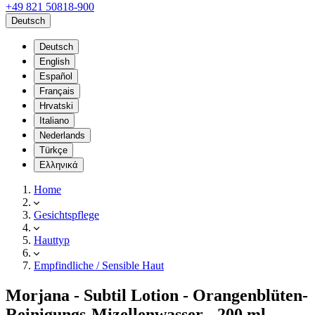
+49 821 50818-900
Deutsch
Deutsch
English
Español
Français
Hrvatski
Italiano
Nederlands
Türkçe
Ελληνικά
Home
Gesichtspflege
Hauttyp
Empfindliche / Sensible Haut
Morjana - Subtil Lotion - Orangenblüten-
Reinigungs-Mizellenwasser - 200 ml