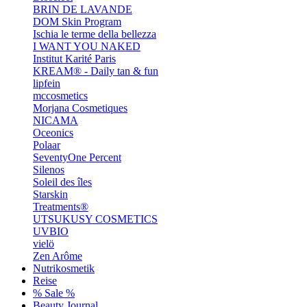
BRIN DE LAVANDE
DOM Skin Program
Ischia le terme della bellezza
I WANT YOU NAKED
Institut Karité Paris
KREAM® - Daily tan & fun
lipfein
mccosmetics
Morjana Cosmetiques
NICAMA
Oceonics
Polaar
SeventyOne Percent
Silenos
Soleil des îles
Starskin
Treatments®
UTSUKUSY COSMETICS
UVBIO
vielö
Zen Arôme
Nutrikosmetik
Reise
% Sale %
Beauty Journal