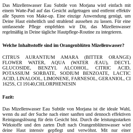
Das Mizellenwasser Eau Subtile von Morjana wird einfach mit
einem Watte-Pad auf das Gesicht aufgetragen und entfernt effektiv
alle Spuren von Make-up. Eine einzige Anwendung genügt, um
Deine Haut einheitlich und strahlend aussehen zu lassen. Für eine
umfassende Pflege empfehlen wir Dir, das Mizellenwasser
regelmäßig in Deine tägliche Hautpflege-Routine zu integrieren.
Welche Inhaltsstoffe sind im Orangenblüten Mizellenwasser?
CITRUS AURANTIUM AMARA (BITTER ORANGE)
FLOWER WATER, AQUA (WATER /EAU), DECYL
GLUCOSIDE, BENZYL ALCOHOL, CITRIC ACID,
POTASSIUM SORBATE, SODIUM BENZOATE, LACTIC
ACID, LINALOOL, LIMONENE, FARNESOL, GERANIOL, CI
1625S, CI 19140,CHLORPHENESIN
Fazit:
Das Mizellenwasser Eau Subtile von Morjana ist die ideale Wahl,
wenn du auf der Suche nach einer sanften und dennoch effektiven
Reinigungslösung für dein Gesicht bist. Durch die leistungsstarken
Wirkstoffe und den zarten Duft nach Orangenblütenwasser wird
deine Haut intensiv gepflegt und verwöhnt. Mit nur einer