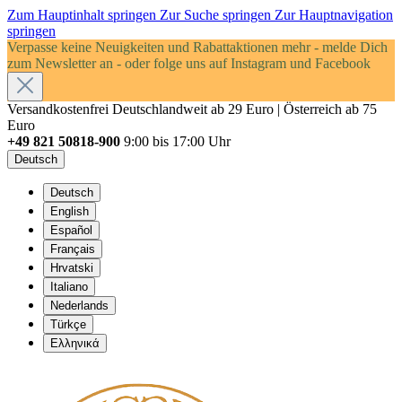
Zum Hauptinhalt springen
Zur Suche springen
Zur Hauptnavigation
springen
Verpasse keine Neuigkeiten und Rabattaktionen mehr - melde Dich
zum Newsletter an - oder folge uns auf Instagram und Facebook
Versandkostenfrei Deutschlandweit ab 29 Euro | Österreich ab 75
Euro
+49 821 50818-900
9:00 bis 17:00 Uhr
Deutsch
Deutsch
English
Español
Français
Hrvatski
Italiano
Nederlands
Türkçe
Ελληνικά