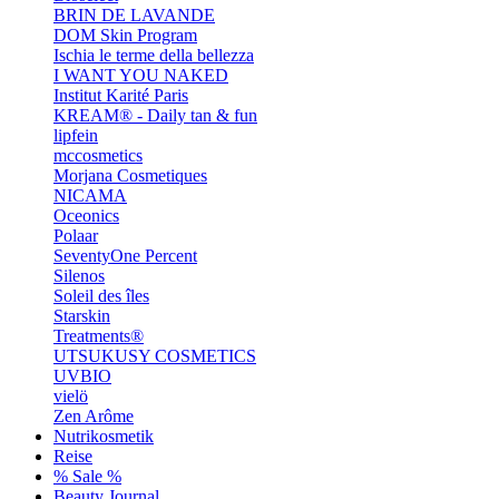
BRIN DE LAVANDE
DOM Skin Program
Ischia le terme della bellezza
I WANT YOU NAKED
Institut Karité Paris
KREAM® - Daily tan & fun
lipfein
mccosmetics
Morjana Cosmetiques
NICAMA
Oceonics
Polaar
SeventyOne Percent
Silenos
Soleil des îles
Starskin
Treatments®
UTSUKUSY COSMETICS
UVBIO
vielö
Zen Arôme
Nutrikosmetik
Reise
% Sale %
Beauty Journal