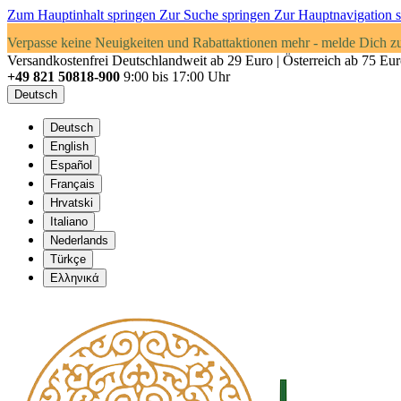
Zum Hauptinhalt springen
Zur Suche springen
Zur Hauptnavigation 
Verpasse keine Neuigkeiten und Rabattaktionen mehr - melde Dich z
Versandkostenfrei Deutschlandweit ab 29 Euro | Österreich ab 75 Eu
+49 821 50818-900
9:00 bis 17:00 Uhr
Deutsch
Deutsch
English
Español
Français
Hrvatski
Italiano
Nederlands
Türkçe
Ελληνικά