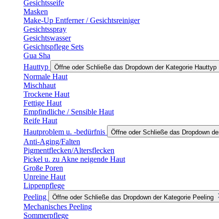
Gesichtsseife
Masken
Make-Up Entferner / Gesichtsreiniger
Gesichtsspray
Gesichtswasser
Gesichtspflege Sets
Gua Sha
Hauttyp
Öffne oder Schließe das Dropdown der Kategorie Hauttyp
Normale Haut
Mischhaut
Trockene Haut
Fettige Haut
Empfindliche / Sensible Haut
Reife Haut
Hautproblem u. -bedürfnis
Öffne oder Schließe das Dropdown der
Anti-Aging/Falten
Pigmentflecken/Altersflecken
Pickel u. zu Akne neigende Haut
Große Poren
Unreine Haut
Lippenpflege
Peeling
Öffne oder Schließe das Dropdown der Kategorie Peeling
Mechanisches Peeling
Sommerpflege