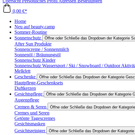
Übersicht
Persönliches Profil
Adressen
Bestellungen
0,00 €*
Home
Neu auf beauty.camp
Sommer-Routine
Sonnenschutz
Öffne oder Schließe das Dropdown der Kategorie 
After Sun Produkte
Sonnencreme / Sonnenmilch
Sonnenöl / Bräunungsöl
Sonnenschutz Kinder
Sonnenschutz Wassersport / Ski / Snowboard / Outdoor Aktivit
Melkfett
Geschenke
Öffne oder Schließe das Dropdown der Kategorie Ges
Hautpflege-Geschenksets
Duftkerzen
Gesichtspflege
Öffne oder Schließe das Dropdown der Kategorie G
Augenpflege
Cremen & Seren
Öffne oder Schließe das Dropdown der Kategor
Cremes und Seren
Getönte Tagescremes
Gesichtsmasken
Gesichtsreiniger
Öffne oder Schließe das Dropdown der Kategorie 