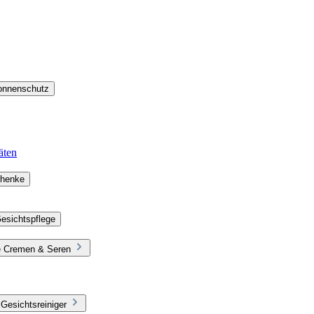
Sonnenschutz
äten
chenke
esichtspflege
ie Cremen & Seren
Gesichtsreiniger