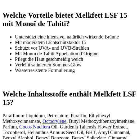
Welche Vorteile bietet Melkfett LSF 15
mit Monoï de Tahiti?
Unterstützt eine intensive, natürlich wirkende Bräune
Mit moderatem Lichtschutzfaktor 15
Schützt vor UVA- und UVB-Strahlen
Mit Monoï de Tahiti Appellation d’Origine
Pflegt die Haut geschmeidig weich
Verleiht satinierten Sommer-Glow
Wasserresistente Formulierung
Welche Inhaltsstoffe enthält Melkfett LSF
15?
Paraffinum Liquidum, Petrolatum, Paraffin, Ethylhexyl
Methoxycinnamate,
Octocrylene
, Butyl Methoxydibenzoylmethane,
Parfum,
Cocos Nucifera
Oil, Gardenia Taitensis Flower Extract,
Tocopherol, Helianthus Annuus Seed Oil, BHT, Amyl Cinnamal,
Benzyl Alcohol, Benzyl Benzoate, Benzyl Salicylate, Cinnamyl