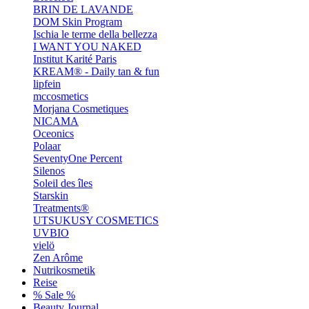
BRIN DE LAVANDE
DOM Skin Program
Ischia le terme della bellezza
I WANT YOU NAKED
Institut Karité Paris
KREAM® - Daily tan & fun
lipfein
mccosmetics
Morjana Cosmetiques
NICAMA
Oceonics
Polaar
SeventyOne Percent
Silenos
Soleil des îles
Starskin
Treatments®
UTSUKUSY COSMETICS
UVBIO
vielö
Zen Arôme
Nutrikosmetik
Reise
% Sale %
Beauty Journal