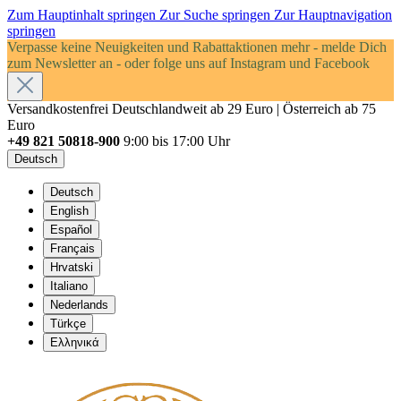
Zum Hauptinhalt springen
Zur Suche springen
Zur Hauptnavigation
springen
Verpasse keine Neuigkeiten und Rabattaktionen mehr - melde Dich
zum Newsletter an - oder folge uns auf Instagram und Facebook
Versandkostenfrei Deutschlandweit ab 29 Euro | Österreich ab 75
Euro
+49 821 50818-900
9:00 bis 17:00 Uhr
Deutsch
Deutsch
English
Español
Français
Hrvatski
Italiano
Nederlands
Türkçe
Ελληνικά