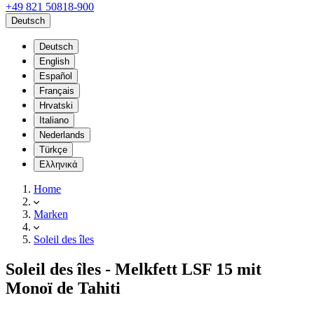
+49 821 50818-900
Deutsch
Deutsch
English
Español
Français
Hrvatski
Italiano
Nederlands
Türkçe
Ελληνικά
Home
Marken
Soleil des îles
Soleil des îles - Melkfett LSF 15 mit
Monoï de Tahiti