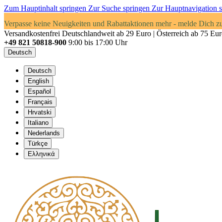
Zum Hauptinhalt springen
Zur Suche springen
Zur Hauptnavigation 
Verpasse keine Neuigkeiten und Rabattaktionen mehr - melde Dich z
Versandkostenfrei Deutschlandweit ab 29 Euro | Österreich ab 75 Eu
+49 821 50818-900
9:00 bis 17:00 Uhr
Deutsch
Deutsch
English
Español
Français
Hrvatski
Italiano
Nederlands
Türkçe
Ελληνικά