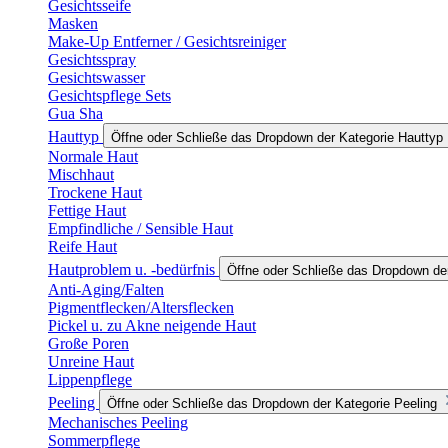
Gesichtsseife
Masken
Make-Up Entferner / Gesichtsreiniger
Gesichtsspray
Gesichtswasser
Gesichtspflege Sets
Gua Sha
Hauttyp
Öffne oder Schließe das Dropdown der Kategorie Hauttyp
Normale Haut
Mischhaut
Trockene Haut
Fettige Haut
Empfindliche / Sensible Haut
Reife Haut
Hautproblem u. -bedürfnis
Öffne oder Schließe das Dropdown der
Anti-Aging/Falten
Pigmentflecken/Altersflecken
Pickel u. zu Akne neigende Haut
Große Poren
Unreine Haut
Lippenpflege
Peeling
Öffne oder Schließe das Dropdown der Kategorie Peeling
Mechanisches Peeling
Sommerpflege