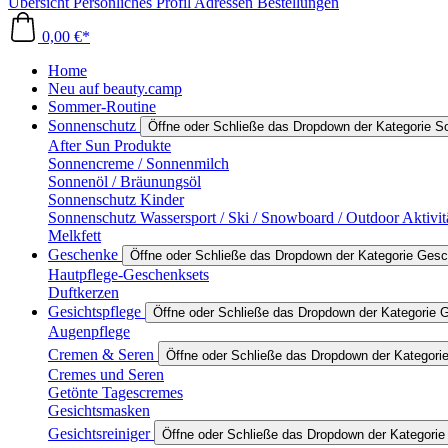
Übersicht
Persönliches Profil
Adressen
Bestellungen
0,00 €*
Home
Neu auf beauty.camp
Sommer-Routine
Sonnenschutz
Öffne oder Schließe das Dropdown der Kategorie 
After Sun Produkte
Sonnencreme / Sonnenmilch
Sonnenöl / Bräunungsöl
Sonnenschutz Kinder
Sonnenschutz Wassersport / Ski / Snowboard / Outdoor Aktivit
Melkfett
Geschenke
Öffne oder Schließe das Dropdown der Kategorie Ges
Hautpflege-Geschenksets
Duftkerzen
Gesichtspflege
Öffne oder Schließe das Dropdown der Kategorie G
Augenpflege
Cremen & Seren
Öffne oder Schließe das Dropdown der Kategor
Cremes und Seren
Getönte Tagescremes
Gesichtsmasken
Gesichtsreiniger
Öffne oder Schließe das Dropdown der Kategorie 