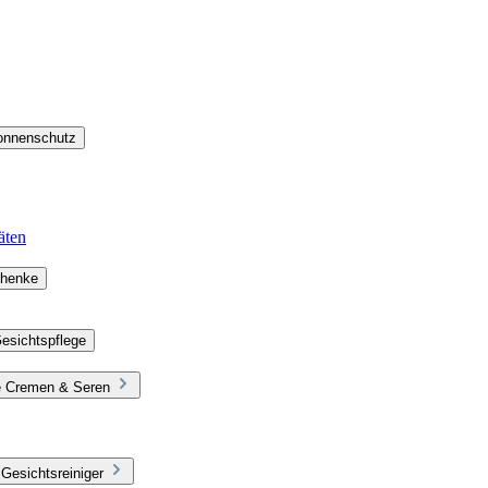
Sonnenschutz
äten
chenke
esichtspflege
ie Cremen & Seren
Gesichtsreiniger