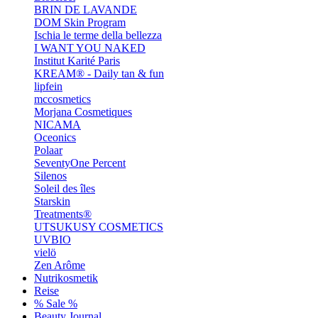
BRIN DE LAVANDE
DOM Skin Program
Ischia le terme della bellezza
I WANT YOU NAKED
Institut Karité Paris
KREAM® - Daily tan & fun
lipfein
mccosmetics
Morjana Cosmetiques
NICAMA
Oceonics
Polaar
SeventyOne Percent
Silenos
Soleil des îles
Starskin
Treatments®
UTSUKUSY COSMETICS
UVBIO
vielö
Zen Arôme
Nutrikosmetik
Reise
% Sale %
Beauty Journal