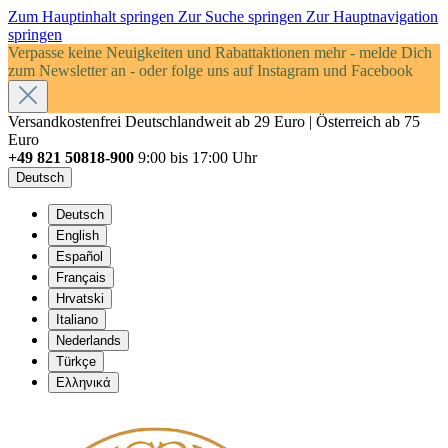
Zum Hauptinhalt springen
Zur Suche springen
Zur Hauptnavigation
springen
Verpasse keine Neuigkeiten und Rabattaktionen mehr - melde Dich
zum Newsletter an - oder folge uns auf Instagram und Facebook
Versandkostenfrei Deutschlandweit ab 29 Euro | Österreich ab 75
Euro
+49 821 50818-900
9:00 bis 17:00 Uhr
Deutsch
Deutsch
English
Español
Français
Hrvatski
Italiano
Nederlands
Türkçe
Ελληνικά