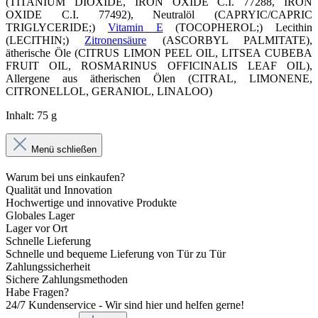
(TITANIUM DIOXIDE, IRON OXIDE C.I. 77288, IRON
OXIDE C.I. 77492), Neutralöl (CAPRYIC/CAPRIC
TRIGLYCERIDE;)
Vitamin E
(TOCOPHEROL;) Lecithin
(LECITHIN;)
Zitronensäure
(ASCORBYL PALMITATE),
ätherische Öle (CITRUS LIMON PEEL OIL, LITSEA CUBEBA
FRUIT OIL, ROSMARINUS OFFICINALIS LEAF OIL),
Allergene aus ätherischen Ölen (CITRAL, LIMONENE,
CITRONELLOL, GERANIOL, LINALOO)
Inhalt: 75 g
Menü schließen
Warum bei uns einkaufen?
Qualität und Innovation
Hochwertige und innovative Produkte
Globales Lager
Lager vor Ort
Schnelle Lieferung
Schnelle und bequeme Lieferung von Tür zu Tür
Zahlungssicherheit
Sichere Zahlungsmethoden
Habe Fragen?
24/7 Kundenservice - Wir sind hier und helfen gerne!