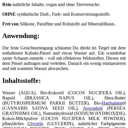
Rein
natürliche Inhalte, vegan und ohne Tierversuche.
OHNE
synthetische Duft-, Farb- und Konservierungsstoffe.
Frei von
Silikone, Paraffine und Rohstoffe auf Mineralölbasis.
Anwendung:
Die feste Gesichtsreinigung schäumst Du direkt im Tiegel mit dem
enthaltenen Kabuki-Pinsel und etwas Wasser auf. Ein wunderbar
zarter Schaum entsteht – voll mit effektiven Wirkstoffen. Diesen mit
dem Pinsel auftragen und verteilen. Danach ein wenig einmassieren
und mit warmem Wasser abwaschen.
Inhaltsstoffe:
Wasser (AQUA), Bio-Kokosöl (COCOS NUCIFERA OIL),
Rapsöl (BRASSICA NAPUS OIL), Shea-Butter
(BUTYROSPERMUM PARKII BUTTER), Bio-
Hanfsamen
öl
(CANNABIS SATIVA SEED OIL),
Avocadoöl
(PERSEA
GRATISSIMA OIL), Natrumhydroxid (SODIUM HYDROXIDE),
Kokos-Milchpulver (COCOS NUCIFERA MILK POWDER),
pflanzliches
Glycerin
(GLYCERIN), natürlicher Farbpigmente