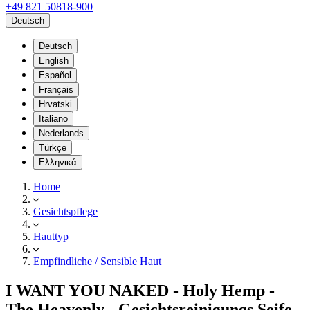
+49 821 50818-900
Deutsch
Deutsch
English
Español
Français
Hrvatski
Italiano
Nederlands
Türkçe
Ελληνικά
Home
Gesichtspflege
Hauttyp
Empfindliche / Sensible Haut
I WANT YOU NAKED - Holy Hemp -
The Heavenly - Gesichtsreinigungs Seife -