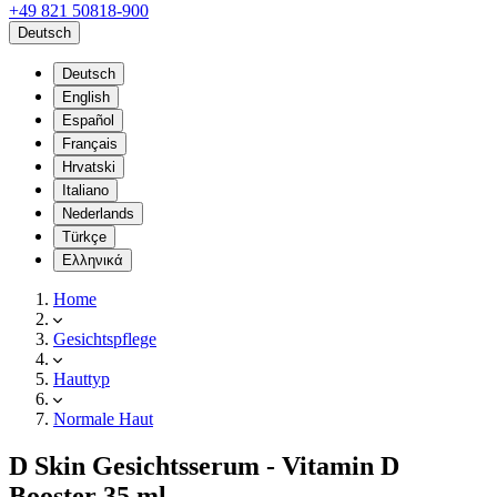
+49 821 50818-900
Deutsch
Deutsch
English
Español
Français
Hrvatski
Italiano
Nederlands
Türkçe
Ελληνικά
Home
Gesichtspflege
Hauttyp
Normale Haut
D Skin Gesichtsserum - Vitamin D
Booster 35 ml