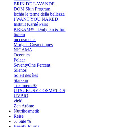
BRIN DE LAVANDE
DOM Skin Program
Ischia le terme della bellezza
I WANT YOU NAKED
Institut Karité Paris
KREAM® - Daily tan & fun
lipfein
mccosmetics
Morjana Cosmetiques
NICAMA
Oceonics
Polaar
SeventyOne Percent
Silenos
Soleil des îles
Starskin
Treatments®
UTSUKUSY COSMETICS
UVBIO
vielö
Zen Arôme
Nutrikosmetik
Reise
% Sale %
Beauty Journal