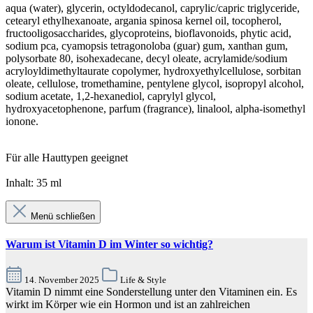
aqua (water), glycerin, octyldodecanol, caprylic/capric triglyceride,
cetearyl ethylhexanoate, argania spinosa kernel oil, tocopherol,
fructooligosaccharides, glycoproteins, bioflavonoids, phytic acid,
sodium pca, cyamopsis tetragonoloba (guar) gum, xanthan gum,
polysorbate 80, isohexadecane, decyl oleate, acrylamide/sodium
acryloyldimethyltaurate copolymer, hydroxyethylcellulose, sorbitan
oleate, cellulose, tromethamine, pentylene glycol, isopropyl alcohol,
sodium acetate, 1,2-hexanediol, caprylyl glycol,
hydroxyacetophenone, parfum (fragrance), linalool, alpha-isomethyl
ionone.
Für alle Hauttypen geeignet
Inhalt: 35 ml
Menü schließen
Warum ist Vitamin D im Winter so wichtig?
14. November 2025
Life & Style
Vitamin D nimmt eine Sonderstellung unter den Vitaminen ein. Es
wirkt im Körper wie ein Hormon und ist an zahlreichen