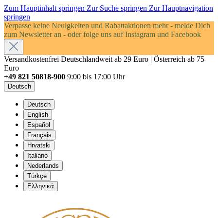
Zum Hauptinhalt springen
Zur Suche springen
Zur Hauptnavigation
springen
Verpasse keine Neuigkeiten und Rabattaktionen mehr - melde Dich
zum Newsletter an - oder folge uns auf Instagram und Facebook
Versandkostenfrei Deutschlandweit ab 29 Euro | Österreich ab 75
Euro
+49 821 50818-900
9:00 bis 17:00 Uhr
Deutsch
Deutsch
English
Español
Français
Hrvatski
Italiano
Nederlands
Türkçe
Ελληνικά