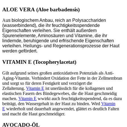
ALOE VERA
(Aloe barbadensis)
A
us biologischem Anbau, reich an Polysacchariden
(wasserbindend), die ihr feuchtigkeitsspendende
Eigenschaften verleihen. Sie enthält außerdem
Spurenelemente, Aminosäuren und Vitamine, die ihr
lindernde, beruhigende und erfrischende Eigenschaften
verleihen. Heilungs- und Regenerationsprozesse der Haut
werden gefördert.
VITAMIN E
(Tocopherylacetat)
Gilt aufgrund seines großen antioxidativen Potenzials als Anti-
Aging-Vitamin. Verhindert Oxidation der Fette in der Zellmembran
und sorgt so für deren Festigkeit und verzögert die
Zellalterung.
Vitamin E
ist unerlässlich für die kollagenen und
elastischen Fasern des Bindegewebes, die die Haut geschmeidig
machen.
Vitamin E
wwirkt auch feuchtigkeitsspendend, da es dazu
beiträgt, den Wassergehalt in der Haut zu binden. Wird
Vitamin
E
wiederholt und dauerhaft angewendet, glättet es deutlich Falten
und macht die Haut geschmeidiger.
AVOCADO-ÖL