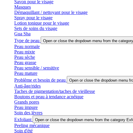
Savon pour le visage
Masques
Démaquillant / nettoyant pour le visage
Spray pour le visage
Lotion tonique pour le visage
Sets de soins du visage
Gua Sha
Type de peau
Open or close the dropdown menu from the categor
Peau normale
Peau mixte
Peau sèche
Peau grasse
Peau sensible / sensitive
Peau mature
Problème et besoin de peau
Open or close the dropdown menu fr
Anti-âge/rides
Taches de pigmentation/taches de vieillesse
Boutons et peau à tendance acnéique
Grands pores
Peau impure
Soin des lèvres
Exfoliant
Open or close the dropdown menu from the category Exfo
Peeling mécanique
Soin d'été