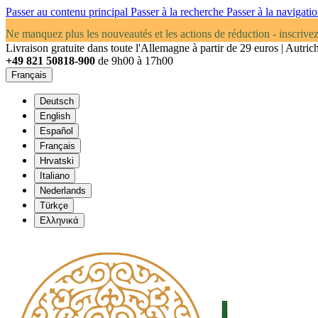
Passer au contenu principal
Passer à la recherche
Passer à la navigatio
Ne manquez plus les nouveautés et les actions de réduction - inscrive
Livraison gratuite dans toute l'Allemagne à partir de 29 euros | Autrich
+49 821 50818-900
de 9h00 à 17h00
Français
Deutsch
English
Español
Français
Hrvatski
Italiano
Nederlands
Türkçe
Ελληνικά