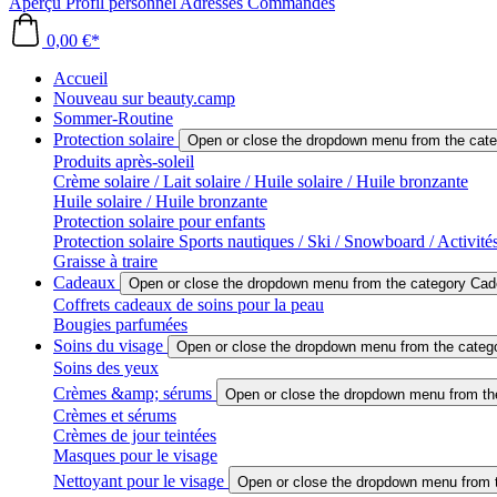
Aperçu
Profil personnel
Adresses
Commandes
0,00 €*
Accueil
Nouveau sur beauty.camp
Sommer-Routine
Protection solaire
Open or close the dropdown menu from the categ
Produits après-soleil
Crème solaire / Lait solaire / Huile solaire / Huile bronzante
Huile solaire / Huile bronzante
Protection solaire pour enfants
Protection solaire Sports nautiques / Ski / Snowboard / Activités
Graisse à traire
Cadeaux
Open or close the dropdown menu from the category Ca
Coffrets cadeaux de soins pour la peau
Bougies parfumées
Soins du visage
Open or close the dropdown menu from the categ
Soins des yeux
Crèmes &amp; sérums
Open or close the dropdown menu from t
Crèmes et sérums
Crèmes de jour teintées
Masques pour le visage
Nettoyant pour le visage
Open or close the dropdown menu from t